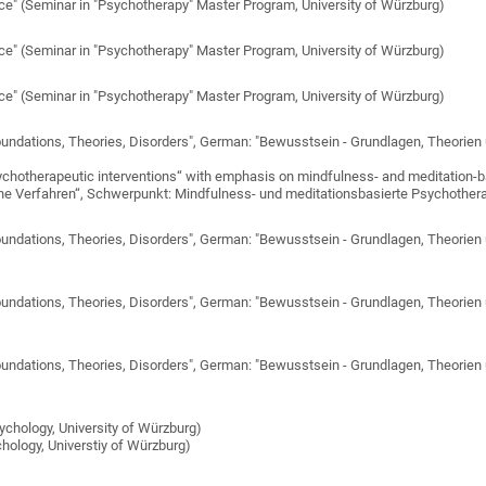
nce" (Seminar in "Psychotherapy" Master Program, University of Würzburg)
nce" (Seminar in "Psychotherapy" Master Program, University of Würzburg)
nce" (Seminar in "Psychotherapy" Master Program, University of Würzburg)
ndations, Theories, Disorders", German: "Bewusstsein - Grundlagen, Theorien un
chotherapeutic interventions“ with emphasis on mindfulness- and meditation-b
e Verfahren“, Schwerpunkt: Mindfulness- und meditationsbasierte Psychothera
ndations, Theories, Disorders", German: "Bewusstsein - Grundlagen, Theorien un
ndations, Theories, Disorders", German: "Bewusstsein - Grundlagen, Theorien un
ndations, Theories, Disorders", German: "Bewusstsein - Grundlagen, Theorien un
ychology, University of Würzburg)
hology, Universtiy of Würzburg)