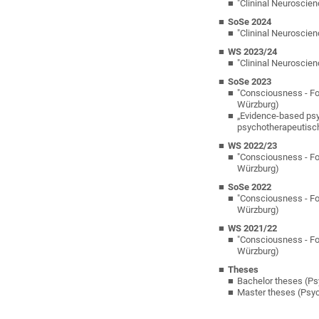
"Clininal Neuroscie
SoSe 2024
"Clininal Neuroscie
WS 2023/24
"Clininal Neuroscie
SoSe 2023
"Consciousness - Fou
Würzburg)
„Evidence-based psy
psychotherapeutisch
WS 2022/23
"Consciousness - Fou
Würzburg)
SoSe 2022
"Consciousness - Fou
Würzburg)
WS 2021/22
"Consciousness - Fou
Würzburg)
Theses
Bachelor theses (Ps
Master theses (Psyc