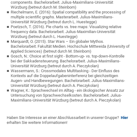
components. Bachelorarbeit. Julius-Maximilians-Universität
Würzburg (betreut durch M. Steinborn)
Riechelmann, E. (2016): Spatial compatibility and the processing of
multiple scientific graphs. Masterarbeit. Julius-Maximilians-
Universität Würzburg (betreut durch L. Huestegge)
Poetzsch, T. (2016). Pie charts vs. tree maps: Visualizing relative
frequency data. Bachelorarbeit. Julius-Maximilian-Universität
Würzburg (betreut durch L. Huestegge)
Marquardt, O. (2015). Star Wars – Ein globaler Mythos.
Bachelorarbeit. Fakultät Medien. Hochschule Mittweida (University of
Applied Sciences) (betreut durch M. Steinborn)
Gosch, N.: Choice at first sight - Bottom-up- vs. top-down-Kontrolle
bei der Sakkadensteuerung. Bachelorarbeit. Julius-Maximilians-
Universität Würzburg (betreut durch A. Pieczykolan)
Wassermann, S.: Crossmodales Multitasking - Der Einfluss des
Kontexts auf die Doppelaufgabeninterferenz bei gleichzeitigen
Augen- und Handbewegungen. Bachelorarbeit. Julius-Maximilians-
Universität Würzburg (betreut durch A. Pieczykolan)
Wagner, K.: Sprachwechsel im Alltag - ein ökologischer Ansatz zur
Untersuchung von Sprachwechselkosten. Bachelorarbeit. Julius-
Maximilians-Universität Würzburg (betreut durch A. Pieczykolan)
Haben Sie Interesse an einer Abschlussarbeit in unserer Gruppe?
Hier
erhalten Sie weitere Informationen!