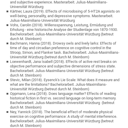
and subjective experience. Masterarbeit. Julius-Maximilians-
Universität Würzburg
Kärtner, Laura (2019). Effects of microdosing of 5-HT2A agonists on
well-being, personality, and depressive symptoms. Masterarbeit.
Julius-Maximilians-Universität Würzburg
Vohs, Carolin (2018). Willensspannung, Leistung, Ermüdung und
Erholung - eine historische Analyse der Studienlage von 1870-1930.
Bachelorarbeit. Julius-Maximilians-Universität Würzburg (betreut
durch M. Steinborn)
Bachmann, Hanna (2018). Drowsy owls and lively larks: Effects of
time of day and circadian preference on cognitive control in the
Stroop, Simon, and Flanker task. Bachelorarbeit. Julius-Maximilians-
Universität Würzburg (betreut durch M. Steinborn)
Loewenhardt, Jana Isabell (2018). Effects of active rest breaks on
objective performance and subjective dimensions of stress state.
Bachelorarbeit. Julius-Maximilians-Universität Würzburg (betreut
durch M. Steinborn)
Stevic, Milan (2018). Eysenck's Lie Scale: What does it measure and
what are the limitations? Bachelorarbeit. Julius-Maximilians-
Universität Würzburg (betreut durch M. Steinborn)
Oppmann, Lena (2018). Does language matter? Effects of reading
historical fiction in first vs. second language on long-term memory.
Bachelorarbeit. Julius-Maximilians-Universität Würzburg (betreut
durch M. Steinborn)
Ney, Yannick (2018). The beneficial effect of moderate physical
exercise on cognitive performance: A study of mental interference.
Bachelorarbeit. Julius-Maximilians-Universität Würzburg (betreut
durch M. Steinborn)