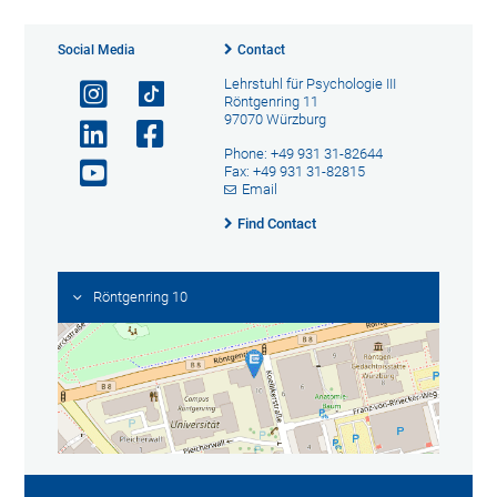
Social Media
Contact
Lehrstuhl für Psychologie III
Röntgenring 11
97070 Würzburg
Phone: +49 931 31-82644
Fax: +49 931 31-82815
Email
Find Contact
Röntgenring 10