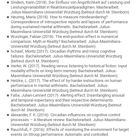
Sindern, Karin (2018). Der Einfluss von Ängstlichkeit auf Leistung und
Leistungsvariabilität in Reaktionszeitparadigmen. Masterarbeit.
Julius-Maximilians-Universität Würzburg (betreut durch M. Steinborn)
Heuring, Maria (2018). How to measure mindwandering?
Correspondence of introspective reports and lapses of performance
during sustained mental arithmetic. Bachelorarbeit. Julius-
Maximilians-Universität Würzburg (betreut durch M. Steinborn)
Wurzinger, Fabian (2018). The end-position effect in numerical
comparison. Myth or Reality? Bachelorarbeit. Julius-Maximilians-
Universität Würzburg (betreut durch M. Steinborn)
Schaaf, Moritz (2017). Circadian rhythms and minor cognitive
failures. Bachelorarbeit. Julius-Maximilians-Universität Würzburg
(betreut durch M. Steinborn)
Herter, W. (2017). Reading versus listening to historical fiction: Input
modality effects on long-term memory. Bachelorarbeit. Julius-
Maximilians-Universität Würzburg (betreut durch M. Steinborn)
Hetzke, L. (2017). The effect of try-harder instructions on human
performance in mental arithmetic. Bachelorarbeit. Julius-
Maximilians-Universität Würzburg (betreut durch M. Steinborn)
Faße, Julian-Lennert (2017). Alerting effect: Disentangling arousal
and temporal expectancy and their respective determinants.
Bachelorarbeit. Julius-Maximilians-Universität Würzburg (betreut
durch M. Steinborn)
Alexander, F. K. (2016). Circadian influences on cognitive control
processes – A literature review. Bachelorarbeit. Julius-Maximilians-
Universität Würzburg (betreut durch M. Steinborn)
Rauchfuß, F. (2016). Effects of monitoring the environment for target
events on Stroop performance: Automatic and controlled