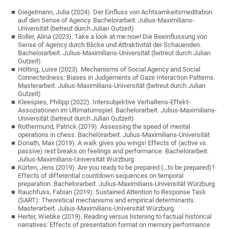
Diegelmann, Julia (2024). Der Einfluss von Achtsamkeitsmeditation
auf den Sense of Agency. Bachelorarbeit. Julius-Maximilians-
Universität (betreut durch Julian Gutzeit)
Boller, Alina (2023). Take a look at me now! Die Beeinflussung von
Sense of Agency durch Blicke und Attraktivität der Schauenden.
Bachelorarbeit. Julius-Maximilians-Universität (betreut durch Julian
Gutzeit)
Hölting, Luise (2023). Mechanisms of Social Agency and Social
Connectedness: Biases in Judgements of Gaze Interaction Patterns.
Masterarbeit. Julius-Maximilians-Universität (betreut durch Julian
Gutzeit)
Kleespies, Philipp (2022). Intersubjektive Verhaltens-Effekt-
Assoziationen im Ultimatumspiel. Bachelorarbeit. Julius-Maximilians-
Universität (betreut durch Julian Gutzeit)
Rothermund, Patrick (2019). Assessing the speed of mental
operations in chess. Bachelorarbeit. Julius-Maximilians-Universität
Donath, Max (2019). A walk gives you wings! Effects of (active vs.
passive) rest breaks on feelings and performance. Bachelorarbeit.
Julius-Maximilians-Universität Würzburg
Kürten, Jens (2019). Are you ready to be prepared (…to be prepared)?
Effects of differential countdown sequences on temporal
preparation. Bachelorarbeit. Julius-Maximilians-Universität Würzburg
Rauchfuss, Fabian (2019). Sustained Attention to Response Task
(SART): Theoretical mechanisms and empirical determinants.
Masterarbeit. Julius-Maximilians-Universität Würzburg
Herter, Wiebke (2019). Reading versus listening to factual historical
narratives: Effects of presentation format on memory performance