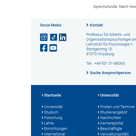
Sprechstunde: Nach Ver
Social Media
Kontakt
Professur für Arbeits- und
Organisationspsychologie a
Lehrstuhl für Psychologie II
Röntgenring 10
97070 Würzburg
Tel.: +49 931 31-86065
Suche Ansprechperson
Startseite
Universität
Universität
Fristen und Termine
Studium
Studienangebot
Forschung
Nachrichten
Lehre
Karriereportal
Einrichtungen
Beschäftigte
International
VerwaltungsABC