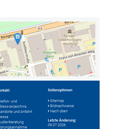
Seitenoptionen
ontakt
Sitemap
elefon- und
Bildnachweise
dressverzeichnis
Nach oben
tandorte und Anfahrt
resse
Letzte Änderung:
tudienberatung
09.07.2026
törungsannahme