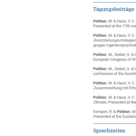
Tagungsbeiträge
Pohlner
, M. & Haun, V. C
Presented at the 17th c
Pohlner
, M. & Haun, V. C
Grenzziehungsstrategie
grup­pe In­ge­nieur­psy­cho
Pohlner
, M., Seibel, S. &
European Congress of Wo
Pohlner
, M., Seibel, S. & 
conference of the Societ
Pohlner
, M. & Haun, V. C
Zusammenhang mit Erho
Pohlner
, M. & Haun, V. C
Climate
. Presented at t
Kempen, R. &
Pohlner
, M
Presented at the Sustai
Sprechzeiten