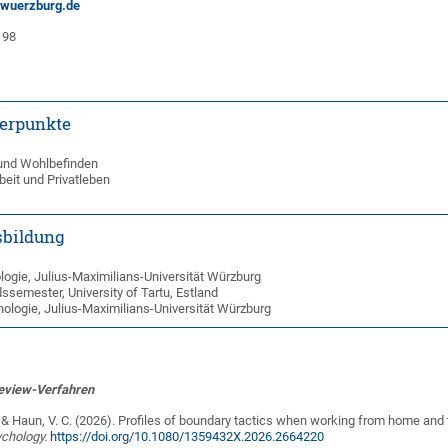
-wuerzburg.de
198
erpunkte
und Wohlbefinden
eit und Privatleben
bildung
ogie, Julius-Maximilians-Universität Würzburg
semester, University of Tartu, Estland
ologie, Julius-Maximilians-Universität Würzburg
Review-Verfahren
, & Haun, V. C. (2026). Profiles of boundary tactics when working from home and t
ychology.
https://doi.org/10.1080/1359432X.2026.2664220