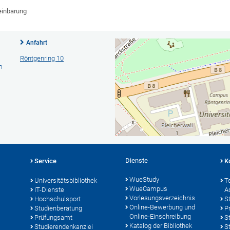
einbarung
Anfahrt
Röntgenring 10
m
Dienste
Service
K
WueStudy
Universitätsbibliothek
T
WueCampus
IT-Dienste
A
Vorlesungsverzeichnis
Hochschulsport
S
Online-Bewerbung und
Studienberatung
P
Online-Einschreibung
Prüfungsamt
S
Katalog der Bibliothek
Studierendenkanzlei
S