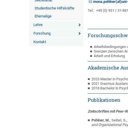
Sekretariat
mona.pohlner(at)uni
Studentische Hilfskräfte
Tel.: +49 (0) 931 / 31-88
Ehemalige
Lehre
Forschung
Forschungsschw
Kontakt
Arbeitsbedingungen 
Grenzen zwischen Arb
Arbeit und Erholung
Akademische Aus
2023 Master in Psychol
2021 Erasmus Auslands
2018 Bachelor in Psych
Publikationen
Zeitschriften mit Peer-
Pohlner, M.
, Seibel, S
.
and Organizational Ps