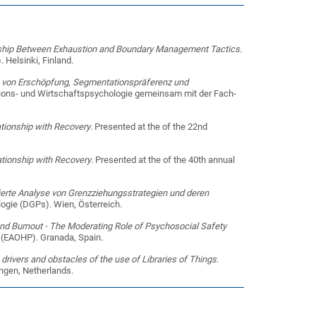
onship Between Exhaustion and Boundary Management Tactics
.
Helsinki, Finland.
von Erschöpfung, Segmentationspräferenz und
­ti­ons- und Wirt­schafts­psy­cho­lo­gie ge­mein­sam mit der Fach­
ationship with Recovery
. Presented at the of the 22nd
ationship with Recovery
. Presented at the of the 40th annual
ierte Analyse von Grenzziehungsstrategien und deren
ogie (DGPs). Wien, Österreich.
d Burnout - The Moderating Role of Psychosocial Safety
 (EAOHP). Granada, Spain.
 drivers and obstacles of the use of Libraries of Things
.
ngen, Netherlands.