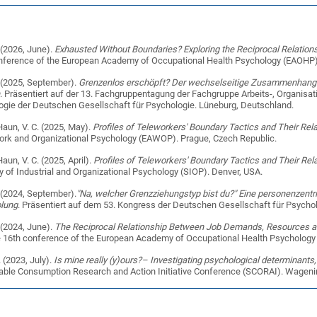
. (2026, June).
Exhausted Without Boundaries? Exploring the Reciprocal Relati
onference of the European Academy of Occupational Health Psychology (EAOHP). 
. (2025, September).
Grenzenlos erschöpft? Der wechselseitige Zusammenhang 
n
. Präsentiert auf der 13. Fach­grup­pen­ta­gung der Fach­grup­pe Ar­beits-, Or­ga­ni­sa
­lo­gie der Deut­schen Ge­sell­schaft für Psy­cho­lo­gie. Lüneburg, Deutschland.
 Haun, V. C. (2025, May).
Profiles of Teleworkers' Boundary Tactics and Their Rel
rk and Organizational Psychology (EAWOP). Prague, Czech Republic.
Haun, V. C. (2025, April).
Profiles of Teleworkers' Boundary Tactics and Their Rel
y of Industrial and Organizational Psychology (SIOP). Denver, USA.
. (2024, September).
"Na, welcher Grenzziehungstyp bist du?" Eine personenzentr
lung
. Präsentiert auf dem 53. Kongress der Deutschen Gesellschaft für Psychol
. (2024, June).
The Reciprocal Relationship Between Job Demands, Resources an
he 16th conference of the European Academy of Occupational Health Psychology
. (2023, July).
Is mine really (y)ours?– Investigating psychological determinants,
nable Consumption Research and Action Initiative Conference (SCORAI). Wageni