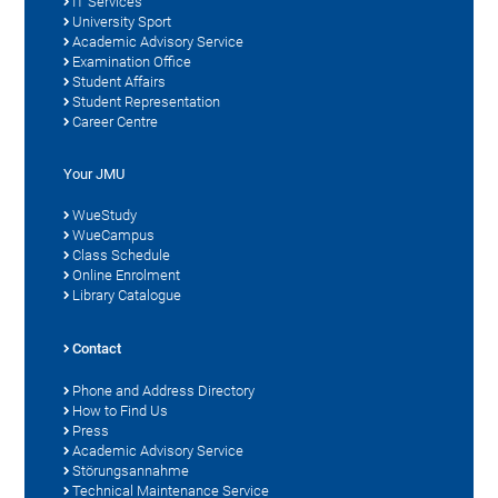
IT Services
University Sport
Academic Advisory Service
Examination Office
Student Affairs
Student Representation
Career Centre
Your JMU
WueStudy
WueCampus
Class Schedule
Online Enrolment
Library Catalogue
Contact
Phone and Address Directory
How to Find Us
Press
Academic Advisory Service
Störungsannahme
Technical Maintenance Service