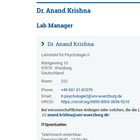
Dr. Anand Krishna
Lab Manager
Dr. Anand Krishna
Lehrstuhl für Psychologie II
Röntgenring 10
97070
Würzburg
Deutschland
Room:
222
Phone:
+49 931 31-81079
Email:
it-psychologie2@uni-wuerzburg.de
ORCID:
https://orcid.org/0000-0003-3838-9210
Bei wissenschaftlichen Anliegen oder solchen, die die L
anand.krishna@uni-wuerzburg.de
!
IT-Sprechzeiten
Telefonisch erreichbar:
Dienstag 09:00 - 12:00 Uhr