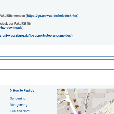
 Fakultäts wenden (
https://go.uniwue.de/helpdesk-hw
)
desk der Fakultät für
k-hw-downloads
)
z.uni-wuerzburg.de/it-support/stoerungsmelder/
)
How to Find Us
Sanderring
Röntgenring
Hubland Nord