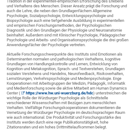
Tradition in der experimentell-empirischen Erforschung des Erlebens
und Verhaltens des Menschen. Dieser Ansatz prägt die Forschung und
auch die Lehre, die neben den Grundlagenfächern Allgemeine
Psychologie, Sozialpsychologie, Entwicklungspsychologie und
Biopsychologie auch eine tiefgehende Ausbildung in experimentellen
und empirischen Forschungsmethoden, der Psychologischen
Diagnostik und den Grundlagen der Physiologie und Neuroanatomie
beinhaltet. Außerdem sind mit Klinischer Psychologie, Pädagogischer
Psychologie und Arbeits- und Organisationspsychologie die drei großen
Anwendungsfächer der Psychologie vertreten.
Aktuelle Forschungsschwerpunkte des Instituts sind Emotionen als
Determinanten normalen und pathologischen Verhaltens, kognitive
Grundlagen von Handlungskontrolle und Lernen, Entwicklung von
Kognition und Metakognition, Sprach- und Textverstehen, Grundlagen
sozialen Verstehens und Handelns, Neurofeedback, Risikoverhalten,
Lernstörungen, Verkehrspsychologie und Medienpsychologie. Enge
Kooperationen mit Arbeitsgruppen der Medizin, Pädagogik, Informatik
und Medienforschung sowie die aktive Mitarbeit am Human Dynamics
Center (
https://www.hw.uni-wuerzburg.de/hdc
) unterstreichen die
wichtige Rolle der Würzburger Psychologie als Schnittstelle
verschiedener Wissenschaften mit Bezügen zum menschlichen
Verhalten. Vielfältige Forschungskooperationen dokumentieren die
Vernetzung der Würzburger Psychologie im deutschsprachigen Raum
wie auch international. Die Produktivität und Forschungsstärke des
Instituts werden durch eine rege Publikationstätigkeit, hohe
Zitationsraten und ein hohes Drittmittelaufkommen belegt.