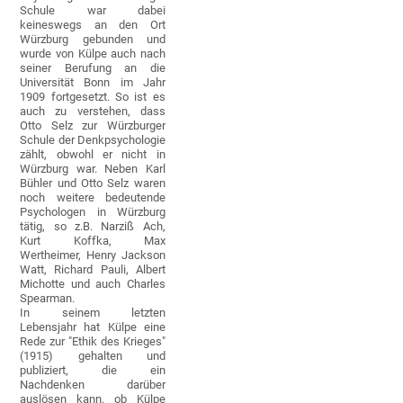
Schule war dabei
keineswegs an den Ort
Würzburg gebunden und
wurde von Külpe auch nach
seiner Berufung an die
Universität Bonn im Jahr
1909 fortgesetzt. So ist es
auch zu verstehen, dass
Otto Selz zur Würzburger
Schule der Denkpsychologie
zählt, obwohl er nicht in
Würzburg war. Neben Karl
Bühler und Otto Selz waren
noch weitere bedeutende
Psychologen in Würzburg
tätig, so z.B. Narziß Ach,
Kurt Koffka, Max
Wertheimer, Henry Jackson
Watt, Richard Pauli, Albert
Michotte und auch Charles
Spearman.
In seinem letzten
Lebensjahr hat Külpe eine
Rede zur "Ethik des Krieges"
(1915) gehalten und
publiziert, die ein
Nachdenken darüber
auslösen kann, ob Külpe