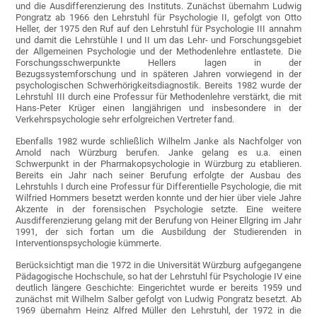
und die Ausdifferenzierung des Instituts. Zunächst übernahm Ludwig
Pongratz ab 1966 den Lehrstuhl für Psychologie II, gefolgt von Otto
Heller, der 1975 den Ruf auf den Lehrstuhl für Psychologie III annahm
und damit die Lehrstühle I und II um das Lehr- und Forschungsgebiet
der Allgemeinen Psychologie und der Methodenlehre entlastete. Die
Forschungsschwerpunkte Hellers lagen in der
Bezugssystemforschung und in späteren Jahren vorwiegend in der
psychologischen Schwerhörigkeitsdiagnostik. Bereits 1982 wurde der
Lehrstuhl III durch eine Professur für Methodenlehre verstärkt, die mit
Hans-Peter Krüger einen langjährigen und insbesondere in der
Verkehrspsychologie sehr erfolgreichen Vertreter fand.
Ebenfalls 1982 wurde schließlich Wilhelm Janke als Nachfolger von
Arnold nach Würzburg berufen. Janke gelang es u.a. einen
Schwerpunkt in der Pharmakopsychologie in Würzburg zu etablieren.
Bereits ein Jahr nach seiner Berufung erfolgte der Ausbau des
Lehrstuhls I durch eine Professur für Differentielle Psychologie, die mit
Wilfried Hommers besetzt werden konnte und der hier über viele Jahre
Akzente in der forensischen Psychologie setzte. Eine weitere
Ausdifferenzierung gelang mit der Berufung von Heiner Ellgring im Jahr
1991, der sich fortan um die Ausbildung der Studierenden in
Interventionspsychologie kümmerte.
Berücksichtigt man die 1972 in die Universität Würzburg aufgegangene
Pädagogische Hochschule, so hat der Lehrstuhl für Psychologie IV eine
deutlich längere Geschichte: Eingerichtet wurde er bereits 1959 und
zunächst mit Wilhelm Salber gefolgt von Ludwig Pongratz besetzt. Ab
1969 übernahm Heinz Alfred Müller den Lehrstuhl, der 1972 in die