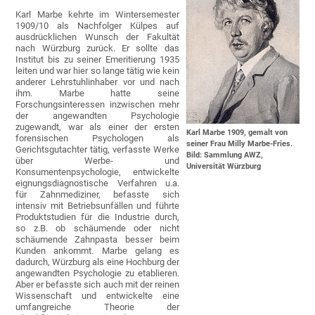
Karl Marbe kehrte im Wintersemester
1909/10 als Nachfolger Külpes auf
ausdrücklichen Wunsch der Fakultät
nach Würzburg zurück. Er sollte das
Institut bis zu seiner Emeritierung 1935
leiten und war hier so lange tätig wie kein
anderer Lehrstuhlinhaber vor und nach
ihm. Marbe hatte seine
Forschungsinteressen inzwischen mehr
der angewandten Psychologie
zugewandt, war als einer der ersten
Karl Marbe 1909, gemalt von
forensischen Psychologen als
seiner Frau Milly Marbe-Fries.
Gerichtsgutachter tätig, verfasste Werke
Bild: Sammlung AWZ,
über Werbe- und
Universität Würzburg
Konsumentenpsychologie, entwickelte
eignungsdiagnostische Verfahren u.a.
für Zahnmediziner, befasste sich
intensiv mit Betriebsunfällen und führte
Produktstudien für die Industrie durch,
so z.B. ob schäumende oder nicht
schäumende Zahnpasta besser beim
Kunden ankommt. Marbe gelang es
dadurch, Würzburg als eine Hochburg der
angewandten Psychologie zu etablieren.
Aber er befasste sich auch mit der reinen
Wissenschaft und entwickelte eine
umfangreiche Theorie der