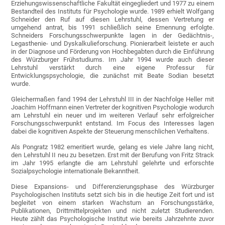
Erziehungswissenschaftliche Fakultät eingegliedert und 1977 zu einem
Bestandteil des Instituts für Psychologie wurde. 1989 erhielt Wolfgang
Schneider den Ruf auf diesen Lehrstuhl, dessen Vertretung er
umgehend antrat, bis 1991 schließlich seine Ernennung erfolgte.
Schneiders Forschungsschwerpunkte lagen in der Gedächtnis-,
Legasthenie- und Dyskalkulieforschung. Pionierarbeit leistete er auch
in der Diagnose und Förderung von Hochbegabten durch die Einführung
des Würzburger Frühstudiums. Im Jahr 1994 wurde auch dieser
Lehrstuhl verstärkt durch eine eigene Professur für
Entwicklungspsychologie, die zunächst mit Beate Sodian besetzt
wurde.
Gleichermaßen fand 1994 der Lehrstuhl III in der Nachfolge Heller mit
Joachim Hoffmann einen Vertreter der kognitiven Psychologie wodurch
am Lehrstuhl ein neuer und im weiteren Verlauf sehr erfolgreicher
Forschungsschwerpunkt entstand. Im Focus des Interesses lagen
dabei die kognitiven Aspekte der Steuerung menschlichen Verhaltens.
Als Pongratz 1982 emeritiert wurde, gelang es viele Jahre lang nicht,
den Lehrstuhl II neu zu besetzen. Erst mit der Berufung von Fritz Strack
im Jahr 1995 erlangte die am Lehrstuhl gelehrte und erforschte
Sozialpsychologie internationale Bekanntheit.
Diese Expansions- und Differenzierungsphase des Würzburger
Psychologischen Instituts setzt sich bis in die heutige Zeit fort und ist
begleitet von einem starken Wachstum an Forschungsstärke,
Publikationen, Drittmittelprojekten und nicht zuletzt Studierenden.
Heute zählt das Psychologische Institut wie bereits Jahrzehnte zuvor