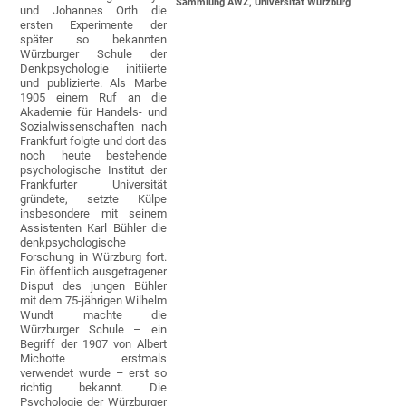
Sammlung AWZ, Universität Würzburg
und Johannes Orth die
ersten Experimente der
später so bekannten
Würzburger Schule der
Denkpsychologie initiierte
und publizierte. Als Marbe
1905 einem Ruf an die
Akademie für Handels- und
Sozialwissenschaften nach
Frankfurt folgte und dort das
noch heute bestehende
psychologische Institut der
Frankfurter Universität
gründete, setzte Külpe
insbesondere mit seinem
Assistenten Karl Bühler die
denkpsychologische
Forschung in Würzburg fort.
Ein öffentlich ausgetragener
Disput des jungen Bühler
mit dem 75-jährigen Wilhelm
Wundt machte die
Würzburger Schule – ein
Begriff der 1907 von Albert
Michotte erstmals
verwendet wurde – erst so
richtig bekannt. Die
Psychologie der Würzburger