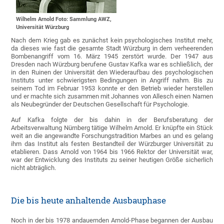
Wilhelm Arnold Foto: Sammlung AWZ,
Universität Würzburg
Nach dem Krieg gab es zunächst kein psychologisches Institut mehr,
da dieses wie fast die gesamte Stadt Würzburg in dem verheerenden
Bombenangriff vom 16. März 1945 zerstört wurde. Der 1947 aus
Dresden nach Würzburg berufene Gustav Kafka war es schließlich, der
in den Ruinen der Universität den Wiederaufbau des psychologischen
Instituts unter schwierigsten Bedingungen in Angriff nahm. Bis zu
seinem Tod im Februar 1953 konnte er den Betrieb wieder herstellen
und er machte sich zusammen mit Johannes von Allesch einen Namen
als Neubegründer der Deutschen Gesellschaft für Psychologie.
Auf Kafka folgte der bis dahin in der Berufsberatung der
Arbeitsverwaltung Nürnberg tätige Wilhelm Arnold. Er knüpfte ein Stück
weit an die angewandte Forschungstradition Marbes an und es gelang
ihm das Institut als festen Bestandteil der Würzburger Universität zu
etablieren. Dass Arnold von 1964 bis 1966 Rektor der Universität war,
war der Entwicklung des Instituts zu seiner heutigen Größe sicherlich
nicht abträglich.
Die bis heute anhaltende Ausbauphase
Noch in der bis 1978 andauernden Arnold-Phase begannen der Ausbau