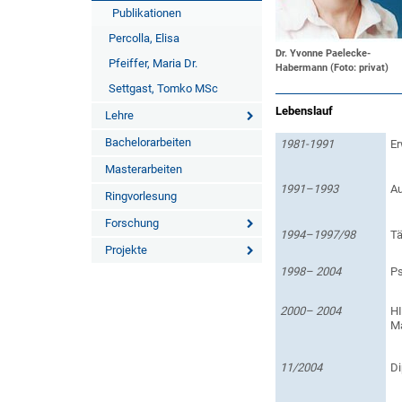
Publikationen
Percolla, Elisa
Dr. Yvonne Paelecke-
Pfeiffer, Maria Dr.
Habermann (Foto: privat)
Settgast, Tomko MSc
Lebenslauf
Lehre
Bachelorarbeiten
1981-
1991
Er
Masterarbeiten
1991–1993
Au
Ringvorlesung
Forschung
1994–1997/98
Tä
Projekte
1998– 2004
Ps
2000– 2004
HI
Ma
11/2004
Di