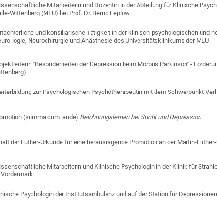
ssenschaftliche Mitarbeiterin und Dozentin in der Abteilung für Klinische Psych
lle-Wittenberg (MLU) bei Prof. Dr. Bernd Leplow
tachterliche und konsiliarische Tätigkeit in der klinisch-psychologischen und n
uro-logie, Neurochirurgie und Anästhesie des Universitätsklinikums der MLU
ojektleiterin "Besonderheiten der Depression beim Morbus Parkinson" - Förderun
ttenberg)
iterbildung zur Psychologischen Psychotherapeutin mit dem Schwerpunkt Verha
romotion (summa cum laude)
Belohnungslernen bei Sucht und Depression
halt der Luther-Urkunde für eine herausragende Promotion an der Martin-Luther-
ssenschaftliche Mitarbeiterin und Klinische Psychologin in der Klinik für Strah
.Vordermark
inische Psychologin der Institutsambulanz und auf der Station für Depressione