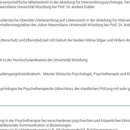
ssenschaftliche Mitarbeiterin in der Abteilung für Interventionspsychologie, Ve
ximilians-Universität Würzburg bei Prof. Dr. Andrea Kübler
ademische Oberrätin (Verbeamtung auf Lebenszeit) in der Abteilung für Interv
rhaltensregulation der Julius-Maximilians-Universität Würzburg bei Prof. Dr. An
tterschutz und Eltern(teil)zeit mit Geburt der beiden Söhne Edgar und Willem Ar
A in der Hochschulambulanz der Universität Würzburg
udiengangskoordinatorin - Master Klinische Psychologie, Psychotherapie und 
ychologische Psychotherapeutin (Abschluss der staatlichen Prüfung mit sehr g
ng in der Psychotherapie bei verschiedenen psychischen und körperlichen Erk
alidierender Kommunikation in Beziehungen
oren von Suchterkrankungen (z.B. Alkoholsensitivtät, Belohnungslernen)