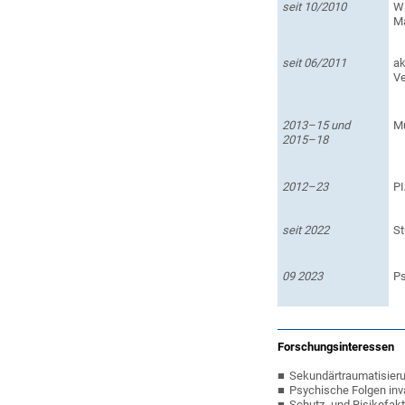
seit 10/2010
Wi
Ma
seit 06/2011
ak
Ve
2013–15 und
Mu
2015–18
2012–23
PI
seit 2022
St
09 2023
Ps
Forschungsinteressen
Sekundärtraumatisieru
Psychische Folgen inv
Schutz- und Risikofakt