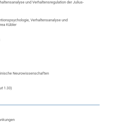
rhaltensanalyse und Verhaltensregulation der Julius-
entionspsychologie, Verhaltensanalyse und
drea Kübler
i
Klinische Neurowissenschaften
ut 1.33)
rankungen