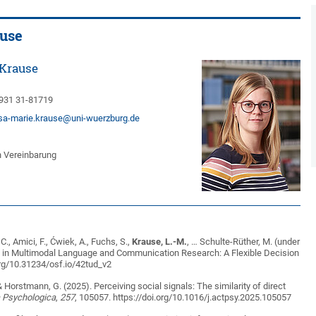
ause
 Krause
931 31-81719
isa-marie.krause@uni-wuerzburg.de
 Vereinbarung
 C., Amici, F., Ćwiek, A., Fuchs, S.,
Krause, L.-M.
, … Schulte-Rüther, M. (under
on in Multimodal Language and Communication Research: A Flexible Decision
rg/10.31234/osf.io/42tud_v2
 & Horstmann, G. (2025). Perceiving social signals: The similarity of direct
 Psychologica
,
257
, 105057. https://doi.org/10.1016/j.actpsy.2025.105057