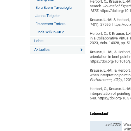
Herbort, O.,
Krause, L.-M
search.
Journal of Expe
Ebru Ecem Tavacioglu
1575
. https://doi.org/1
Janna Teigeler
Krause, L.-M.
& Herbort,
Francesco Tortora
14
(1), 27595, https://d
Linda Wilkin-Krug
Herbort, O., &
Krause, L.
in a Collaborative Virtua
Lehre
2023, Vols. 14028, pp. 5
Aktuelles
Krause, L.-M.
,
& Herbort,
orientation in bent pointi
https://doi.org/10.1016/
Krause, L.-M.
, & Herbort
when interpreting pointin
Performance, 47
(9), 120
Herbort, O.,
Krause, L.-M
interpretation of pointin
648. https://doi.org/10
Lebenslauf
seit 2025
Wiss
Würz