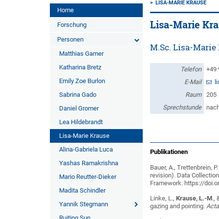
LISA-MARIE KRAUSE
Home
Lisa-Marie Kr
Forschung
Personen
M.Sc. Lisa-Marie
Matthias Gamer
Katharina Bretz
Telefon
+49 
Emily Zoe Burlon
E-Mail
l
Sabrina Gado
Raum
205
Sprechstunde
nach
Daniel Gromer
Lea Hildebrandt
Lisa-Marie Krause
Alina-Gabriela Luca
Publikationen
Yashas Ramakrishna
Bauer, A., Trettenbrein, P.
revision). Data Collecti
Mario Reutter-Dieker
Framework. https://doi.o
Madita Schindler
Linke, L.,
Krause, L.-M
.,
Yannik Stegmann
gazing and pointing.
Acta
Ruiting Sun