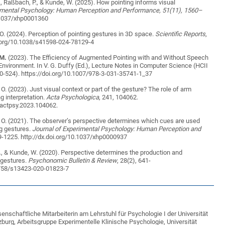
., Raßbach, P., & Kunde, W. (2025). How pointing informs visual
rimental Psychology: Human Perception and Performance, 51(11), 1560–
0.1037/xhp0001360
 O. (2024). Perception of pointing gestures in 3D space.
Scientific Reports
,
oi.org/10.1038/s41598-024-78129-4
-M.
(2023). The Efficiency of Augmented Pointing with and Without Speech
l Environment. In V. G. Duffy (Ed.), Lecture Notes in Computer Science (HCII
10-524). https://doi.org/10.1007/978-3-031-35741-1_37
 O. (2023). Just visual context or part of the gesture? The role of arm
ng interpretation.
Acta Psychologica
, 241, 104062.
j.actpsy.2023.104062.
, O. (2021). The observer’s perspective determines which cues are used
g gestures.
Journal of Experimental Psychology: Human Perception and
9-1225. http://dx.doi.org/10.1037/xhp0000937
.
,
& Kunde, W. (2020). Perspective determines the production and
g gestures.
Psychonomic Bulletin & Review
, 28(2), 641-
.3758/s13423-020-01823-7
enschaftliche Mitarbeiterin am Lehrstuhl für Psychologie I der Universität
burg, Arbeitsgruppe Experimentelle Klinische Psychologie, Universität