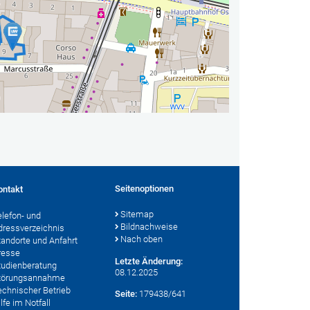
Seitenoptionen
ontakt
Sitemap
elefon- und
Bildnachweise
dressverzeichnis
Nach oben
tandorte und Anfahrt
resse
Letzte Änderung:
tudienberatung
08.12.2025
törungsannahme
echnischer Betrieb
Seite:
179438/641
lfe im Notfall