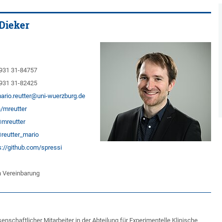
Dieker
931 31-84757
931 31-82425
ario.reutter@uni-wuerzburg.de
n/mreutter
mreutter
reutter_mario
s://github.com/spressi
 Vereinbarung
enschaftlicher Mitarbeiter in der Abteilung für Experimentelle Klinische