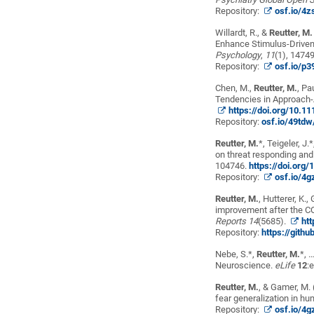
Repository:
osf.io/4z
Willardt, R., &
Reutter, M.
Enhance Stimulus-Driven 
Psychology
,
11
(1), 1474
Repository:
osf.io/p3
Chen, M.,
Reutter, M.
, Pa
Tendencies in Approach-
https://doi.org/10.1
Repository:
osf.io/49tdw
Reutter, M.
*, Teigeler, J
on threat responding and
104746.
https://doi.org
Repository:
osf.io/4g
Reutter, M.
, Hutterer, K.,
improvement after the CO
Reports
14
(5685).
ht
Repository:
https://gith
Nebe, S.*,
Reutter, M.
*, 
Neuroscience.
eLife
12
:
Reutter, M.
, & Gamer, M. 
fear generalization in h
Repository:
osf.io/4g