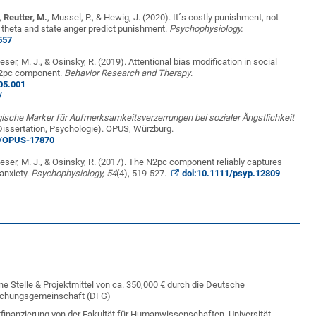
,
Reutter, M.
, Mussel, P., & Hewig, J. (2020). It´s costly punishment, not
l theta and state anger predict punishment.
Psychophysiology.
557
ieser, M. J., & Osinsky, R. (2019). Attentional bias modification in social
 N2pc component.
Behavior Research and Therapy
.
.05.001
/
gische Marker für Aufmerksamkeitsverzerrungen bei sozialer Ängstlichkeit
issertation, Psychologie). OPUS, Würzburg.
72/OPUS-17870
ieser, M. J., & Osinsky, R. (2017). The N2pc component reliably captures
 anxiety.
Psychophysiology,
54
(4), 519-527.
doi:10.1111/psyp.12809
ne Stelle & Projektmittel von ca. 350,000 € durch die Deutsche
schungsgemeinschaft (DFG)
tfinanzierung von der Fakultät für Humanwissenschaften, Universität