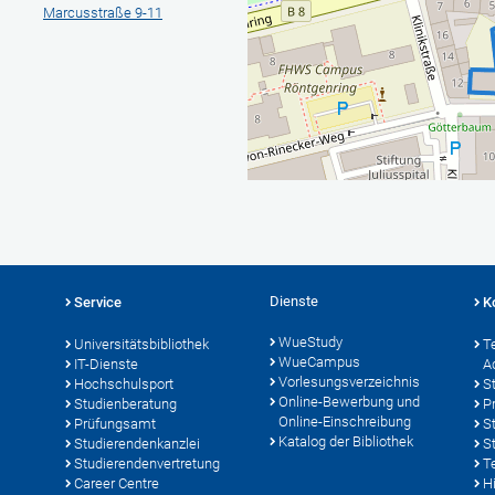
Marcusstraße 9-11
Dienste
Service
K
WueStudy
Universitätsbibliothek
T
WueCampus
IT-Dienste
A
Vorlesungsverzeichnis
Hochschulsport
S
Online-Bewerbung und
Studienberatung
P
Online-Einschreibung
Prüfungsamt
S
Katalog der Bibliothek
Studierendenkanzlei
S
Studierendenvertretung
T
Career Centre
Hi