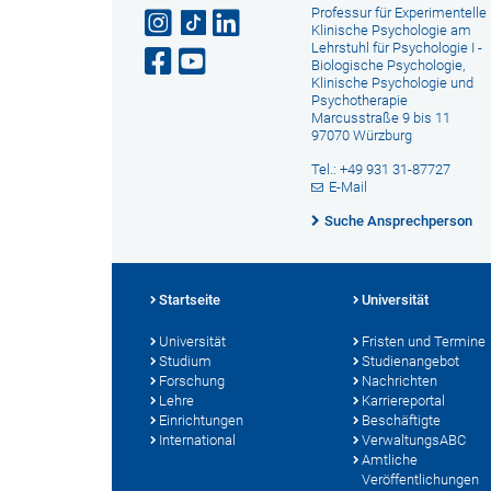
Professur für Experimentelle
Klinische Psychologie am
Lehrstuhl für Psychologie I -
Biologische Psychologie,
Klinische Psychologie und
Psychotherapie
Marcusstraße 9 bis 11
97070 Würzburg
Tel.: +49 931 31-87727
E-Mail
Suche Ansprechperson
Startseite
Universität
Universität
Fristen und Termine
Studium
Studienangebot
Forschung
Nachrichten
Lehre
Karriereportal
Einrichtungen
Beschäftigte
International
VerwaltungsABC
Amtliche
Veröffentlichungen