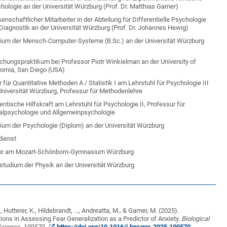
hologie an der Universität Würzburg (Prof. Dr. Matthias Gamer)
enschaftlicher Mitarbeiter in der Abteilung für Differentielle Psychologie
Diagnostik an der Universität Würzburg (Prof. Dr. Johannes Hewig)
ium der Mensch-Computer-Systeme (B.Sc.) an der Universität Würzburg
chungspraktikum bei Professor Piotr Winkielman an der University of
fornia, San Diego (USA)
r für Quantitative Methoden A / Statistik I am Lehrstuhl für Psychologie III
Universität Würzburg, Professur für Methodenlehre
entische Hilfskraft am Lehrstuhl für Psychologie II, Professur für
alpsychologie und Allgemeinpsychologie
ium der Psychologie (Diplom) an der Universität Würzburg
ldienst
ur am Mozart-Schönborn-Gymnasium Würzburg
studium der Physik an der Universität Würzburg
.
, Hutterer, K., Hildebrandt, ..., Andreatta, M., & Gamer, M. (2025).
ons in Assessing Fear Generalization as a Predictor of Anxiety.
Biological
Science, 100570.
https://doi.org/10.1016/j.bpsgos.2025.100570