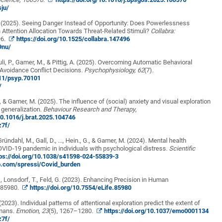
sju/
(2025). Seeing Danger Instead of Opportunity: Does Powerlessness
Attention Allocation Towards Threat-Related Stimuli?
Collabra:
96.
https://doi.org/10.1525/collabra.147496
9nu/
uli, P., Gamer, M., & Pittig, A. (2025). Overcoming Automatic Behavioral
Avoidance Conflict Decisions.
Psychophysiology,
62
(7).
111/psyp.70101
/
.*, & Gamer, M. (2025). The influence of (social) anxiety and visual exploration
 generalization.
Behaviour Research and Therapy
,
/10.1016/j.brat.2025.104746
z7f/
 Gründahl, M., Gall, D., ..., Hein., G., & Gamer, M. (2024). Mental health
VID-19 pandemic in individuals with psychological distress.
Scientific
tps://doi.org/10.1038/s41598-024-55839-3
ub.com/spressi/Covid_burden
…, Lonsdorf, T., Feld, G. (2023). Enhancing Precision in Human
e85980.
https://doi.org/10.7554/eLife.85980
(2023). Individual patterns of attentional exploration predict the extent of
umans.
Emotion
,
23
(5), 1267–1280
.
https://doi.org/10.1037/emo0001134
z7f/