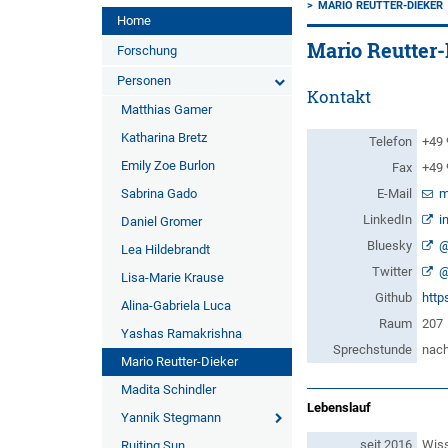
MARIO REUTTER-DIEKER
Home
Mario Reutter-
Forschung
Personen
Kontakt
Matthias Gamer
Katharina Bretz
Telefon
+49 
Emily Zoe Burlon
Fax
+49 
Sabrina Gado
E-Mail
m
LinkedIn
i
Daniel Gromer
Bluesky
@
Lea Hildebrandt
Twitter
@
Lisa-Marie Krause
Github
http
Alina-Gabriela Luca
Raum
207
Yashas Ramakrishna
Sprechstunde
nach
Mario Reutter-Dieker
Madita Schindler
Lebenslauf
Yannik Stegmann
seit 2016
Wiss
Ruiting Sun