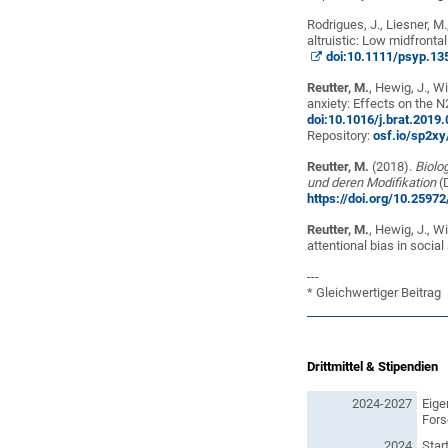
Rodrigues, J., Liesner, M.
altruistic: Low midfronta
doi:10.1111/psyp.13
Reutter, M.
, Hewig, J., W
anxiety: Effects on the
doi:10.1016/j.brat.2019
Repository:
osf.io/sp2xy
Reutter, M.
(2018).
Biolo
und deren Modifikation
(D
https://doi.org/10.259
Reutter, M.
, Hewig, J., W
attentional bias in social
---
* Gleichwertiger Beitrag
Drittmittel & Stipendien
2024-2027
Eige
For
2024
Star