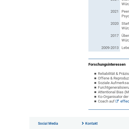
Würz
2021
Peer
Psyc
2020
Star
Würz
2017
Über
Würz
2009-2013
Lebe
Forschungsinteressen
Reliabilität & Prä
Offene & Reproduzi
Soziale Aufmerksa
Furchtgeneralisier
Attentional Bias (M
Ko-Organisator de
Coach auf
effec
Social Media
Kontakt