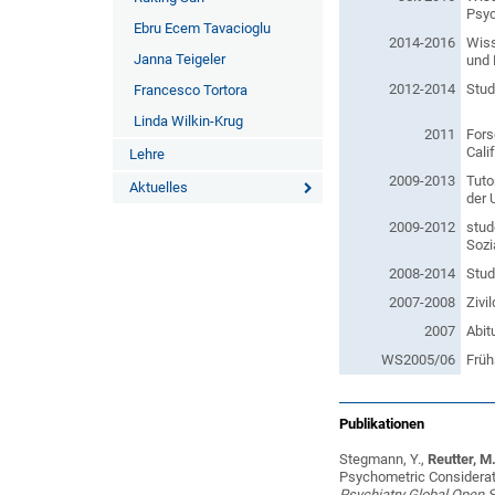
Psyc
Ebru Ecem Tavacioglu
2014-2016
Wiss
Janna Teigeler
und 
2012-2014
Stud
Francesco Tortora
Linda Wilkin-Krug
2011
Fors
Cali
Lehre
2009-2013
Tuto
Aktuelles
der 
2009-2012
stud
Sozi
2008-2014
Stud
2007-2008
Zivi
2007
Abit
WS2005/06
Früh
Publikationen
Stegmann, Y.,
Reutter, M
Psychometric Considerati
Psychiatry Global Open 