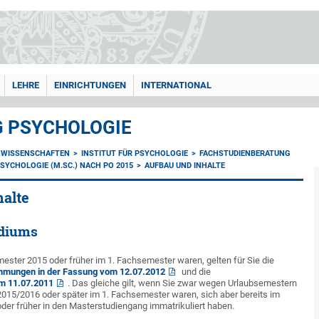
LEHRE
EINRICHTUNGEN
INTERNATIONAL
 PSYCHOLOGIE
NWISSENSCHAFTEN
INSTITUT FÜR PSYCHOLOGIE
FACHSTUDIENBERATUNG
YCHOLOGIE (M.SC.) NACH PO 2015
AUFBAU UND INHALTE
halte
udiums
ter 2015 oder früher im 1. Fachsemester waren, gelten für Sie die
mmungen in der Fassung vom 12.07.2012
und die
m 11.07.2011
. Das gleiche gilt, wenn Sie zwar wegen Urlaubsemestern
2015/2016 oder später im 1. Fachsemester waren, sich aber bereits im
r früher in den Masterstudiengang immatrikuliert haben.