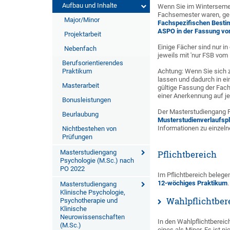
Aufbau und Inhalte
Wenn Sie im Wintersemes
Fachsemester waren, gelt
Major/Minor
Fachspezifischen Besti
ASPO in der Fassung vo
Projektarbeit
Einige Fächer sind nur i
Nebenfach
jeweils mit 'nur FSB vom
Berufsorientierendes
Praktikum
Achtung: Wenn Sie sich 
lassen und dadurch in ei
Masterarbeit
gültige Fassung der Fac
einer Anerkennung auf je
Bonusleistungen
Der Masterstudiengang P
Beurlaubung
Musterstudienverlaufsp
Informationen zu einzel
Nichtbestehen von
Prüfungen
Masterstudiengang
Pflichtbereich
Psychologie (M.Sc.) nach
PO 2022
Im Pflichtbereich belege
12-wöchiges Praktikum
.
Masterstudiengang
Klinische Psychologie,
Wahlpflichtbere
Psychotherapie und
Klinische
Neurowissenschaften
In den Wahlpflichtbereic
(M.Sc.)
eines als Minor. Es ist n