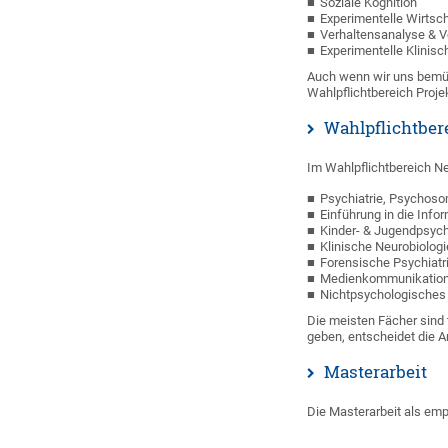
Soziale Kognition
Experimentelle Wirtsc
Verhaltensanalyse & V
Experimentelle Klinis
Auch wenn wir uns bemüh
Wahlpflichtbereich Projek
Wahlpflichtber
Im Wahlpflichtbereich N
Psychiatrie, Psychoso
Einführung in die Infor
Kinder- & Jugendpsych
Klinische Neurobiologi
Forensische Psychiatr
Medienkommunikatio
Nichtpsychologisches
Die meisten Fächer sind 
geben, entscheidet die A
Masterarbeit
Die Masterarbeit als emp