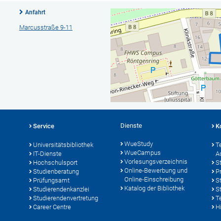
Anfahrt
Marcusstraße 9-11
Dienste
Service
K
WueStudy
Universitätsbibliothek
T
WueCampus
IT-Dienste
A
Vorlesungsverzeichnis
Hochschulsport
S
Online-Bewerbung und
Studienberatung
P
Online-Einschreibung
Prüfungsamt
S
Katalog der Bibliothek
Studierendenkanzlei
S
Studierendenvertretung
T
Career Centre
Hi