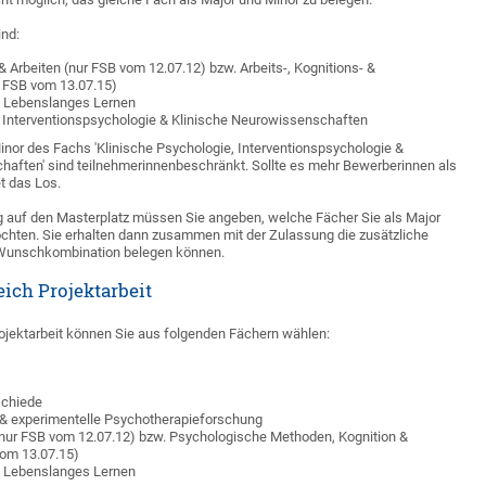
nd:
 Arbeiten (nur FSB vom 12.07.12) bzw. Arbeits-, Kognitions- &
r FSB vom 13.07.15)
& Lebenslanges Lernen
, Interventionspsychologie & Klinische Neurowissenschaften
nor des Fachs 'Klinische Psychologie, Interventionspsychologie &
haften' sind teilnehmerinnenbeschränkt. Sollte es mehr Bewerberinnen als
t das Los.
 auf den Masterplatz müssen Sie angeben, welche Fächer Sie als Major
hten. Sie erhalten dann zusammen mit der Zulassung die zusätzliche
e Wunschkombination belegen können.
ich Projektarbeit
ojektarbeit können Sie aus folgenden Fächern wählen:
rschiede
 & experimentelle Psychotherapieforschung
nur FSB vom 12.07.12) bzw. Psychologische Methoden, Kognition &
om 13.07.15)
& Lebenslanges Lernen