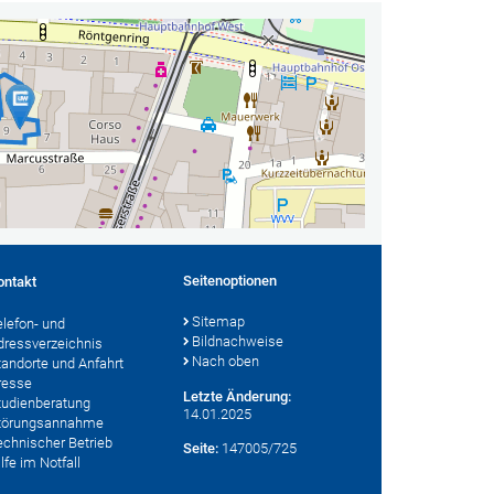
Seitenoptionen
ontakt
Sitemap
elefon- und
Bildnachweise
dressverzeichnis
Nach oben
tandorte und Anfahrt
resse
Letzte Änderung:
tudienberatung
14.01.2025
törungsannahme
echnischer Betrieb
Seite:
147005/725
lfe im Notfall