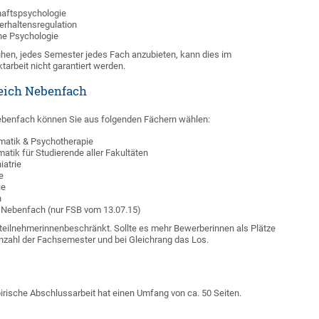
haftspsychologie
erhaltensregulation
che Psychologie
en, jedes Semester jedes Fach anzubieten, kann dies im
tarbeit nicht garantiert werden.
eich Nebenfach
ebenfach können Sie aus folgenden Fächern wählen:
matik & Psychotherapie
matik für Studierende aller Fakultäten
iatrie
e
ie
n
 Nebenfach (nur FSB vom 13.07.15)
teilnehmerinnenbeschränkt. Sollte es mehr Bewerberinnen als Plätze
nzahl der Fachsemester und bei Gleichrang das Los.
irische Abschlussarbeit hat einen Umfang von ca. 50 Seiten.