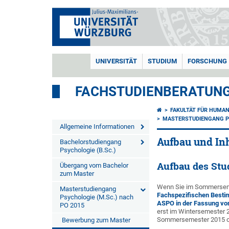
UNIVERSITÄT
STUDIUM
FORSCHUNG
FACHSTUDIENBERATUNG
FAKULTÄT FÜR HUMA
MASTERSTUDIENGANG PS
Allgemeine Informationen
Aufbau und In
Bachelorstudiengang
Psychologie (B.Sc.)
Aufbau des St
Übergang vom Bachelor
zum Master
Wenn Sie im Sommersemes
Masterstudiengang
Fachspezifischen Besti
Psychologie (M.Sc.) nach
ASPO in der Fassung vo
PO 2015
erst im Wintersemester 
Sommersemester 2015 ode
Bewerbung zum Master