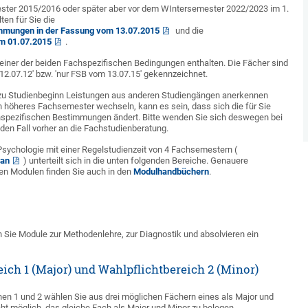
ter 2015/2016 oder später aber vor dem WIntersemester 2022/2023 im 1.
en für Sie die
mmungen in der Fassung vom 13.07.2015
und die
m 01.07.2015
.
n einer der beiden Fachspezifischen Bedingungen enthalten. Die Fächer sind
 12.07.12' bzw. 'nur FSB vom 13.07.15' gekennzeichnet.
zu Studienbeginn Leistungen aus anderen Studiengängen anerkennen
n höheres Fachsemester wechseln, kann es sein, dass sich die für Sie
hspezifischen Bestimmungen ändert. Bitte wenden Sie sich deswegen bei
den Fall vorher an die Fachstudienberatung.
sychologie mit einer Regelstudienzeit von 4 Fachsemestern (
lan
) unterteilt sich in die unten folgenden Bereiche. Genauere
nen Modulen finden Sie auch in den
Modulhandbüchern
.
n Sie Module zur Methodenlehre, zur Diagnostik und absolvieren ein
ich 1 (Major) und Wahlpflichtbereich 2 (Minor)
hen 1 und 2 wählen Sie aus drei möglichen Fächern eines als Major und
icht möglich, das gleiche Fach als Major und Minor zu belegen.