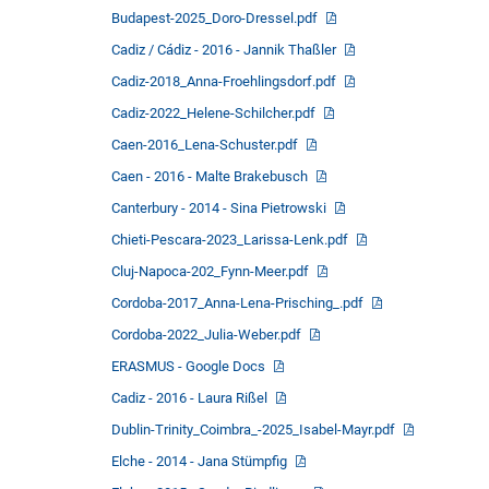
Budapest-2025_Doro-Dressel.pdf
Cadiz / Cádiz - 2016 - Jannik Thaßler
Cadiz-2018_Anna-Froehlingsdorf.pdf
Cadiz-2022_Helene-Schilcher.pdf
Caen-2016_Lena-Schuster.pdf
Caen - 2016 - Malte Brakebusch
Canterbury - 2014 - Sina Pietrowski
Chieti-Pescara-2023_Larissa-Lenk.pdf
Cluj-Napoca-202_Fynn-Meer.pdf
Cordoba-2017_Anna-Lena-Prisching_.pdf
Cordoba-2022_Julia-Weber.pdf
ERASMUS - Google Docs
Cadiz - 2016 - Laura Rißel
Dublin-Trinity_Coimbra_-2025_Isabel-Mayr.pdf
Elche - 2014 - Jana Stümpfig