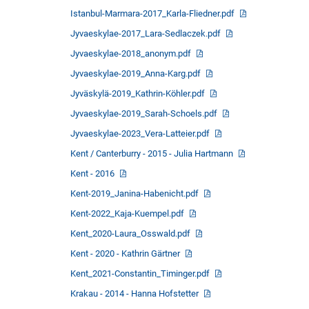
Istanbul-Marmara-2017_Karla-Fliedner.pdf
Jyvaeskylae-2017_Lara-Sedlaczek.pdf
Jyvaeskylae-2018_anonym.pdf
Jyvaeskylae-2019_Anna-Karg.pdf
Jyväskylä-2019_Kathrin-Köhler.pdf
Jyvaeskylae-2019_Sarah-Schoels.pdf
Jyvaeskylae-2023_Vera-Latteier.pdf
Kent / Canterburry - 2015 - Julia Hartmann
Kent - 2016
Kent-2019_Janina-Habenicht.pdf
Kent-2022_Kaja-Kuempel.pdf
Kent_2020-Laura_Osswald.pdf
Kent - 2020 - Kathrin Gärtner
Kent_2021-Constantin_Timinger.pdf
Krakau - 2014 - Hanna Hofstetter