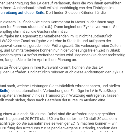
einer Genehmigung des LA darauf verlassen, dass die von Ihnen gewählten
h Ihrem Auslandsaufenthalt erfolgt unabhängig von den Einträgen im
chreibung auf dieser Seite
. Dort finden Sie auch Kriterien für die
 in diesem Fall finden Sie einen Kommentar in MoveOn, der Ihnen sagt
en for Erasmus students“ o.ä.). Dann beginnt der Zyklus von vorne: Sie
henpflug stimmt zu, die Gastuni stimmt zu
 Aufgabe im Gegensatz zu Mitarbeitenden im IO nicht hauptberuflich
it WS22 eine Zusatzaufgabe zur Lehre in Statistik und Aufgaben der
proval kommen, gerade in der Prüfungszeit. Die vorlesungsfreien Zeiten
, und Unimitarbeitende können nur in der vorlesungsfreien Zeit in Urlaub
genehmigtes LA sofort weiterbearbeitet wird. Beginnen Sie daher rechtzeitig
n, fangen Sie bitte im April mit der Planung an.
s zu Änderungen in Ihrer Kurswahl kommt, können Sie das LA
vgl. den Leitfaden. Und natürlich müssen auch diese Änderungen den Zyklus
uni nach, welche Leistungen Sie tatsächlich erbracht haben, und stellen
Seite
); eine automatische Verbuchung der Einträge im LA in WueStudy
rse später anrechnen / in das Transscript in Würzburg eintragen zu lassen.
t vorab sicher, dass nach Bestehen der Kurse im Ausland eine
ng eines Auslands-Studiums. Dabei sind die Anforderungen gegenüber
ert: Insgesamt 20 ECTS statt 30 pro Semester, nur 10 statt 30 aus dem
e Nachfrage, ob Sie ausnahmsweise weniger ECTS machen können – wir
die Prüfung des Kriteriums zur Stipendienvergabe zuständig, sondern das