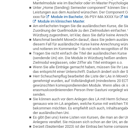
Mantelmodule wie im Bachelor oder im Master Psychologie
Unter „Home (Sending) Semester component“ können Sie die
Leistungen aus dem Ausland wünschen. Der Component Cod
xxxx für
Module im Bachelor
, 06-PSY-MA-XXXX für
Mo
Module im klinischen Master.
Am einfachsten tragen Sie die ausländischen Kurse, die Sie 
Zuordnung der Quellmodule zu den Zielmodulen einfacher. 
Würzburg zugeordnen, ist klar, dass Sie dafür keine Anre
Manchmal besteht MoveOn darauf, dass Sie jedem ausländ
diesem Fall für ausländische Kurse keine Anrechnung wünsch
und notieren im Kommentar "I do not wish recognition of thi
Tragen Sie nicht einfach die Titel der ausländischen Kurs
(sendende Uni) ein. Die Module in Würzburg heißen ander
Zielmodul weglassen, oder Ziffer als Titel eintragen s.o.
Wenn Sie alle Einträge gemacht haben, müssen Sie Ihr Le
das entspricht einer Unterschrift. Dadurch ändert sich der 
Herr Scheuchenpflug bearbeitet die Liste der LAs in MoveOn
genehmigt wurden, auf Vollständigkeit (mindestens 20 ECT
gewünschten korrespondierenden Module. Wenn alles ok is
erasmuskoordinierenden Person Ihrer Gastuni vorgelegt wir
senden.
Sie können auch vor dem Anlegen des LA mit Herrn Scheuc
genauso wie im LA angeben, welche Kurse mit welchen Tit
bekommen möchten. Es empfiehlt sich auch, Inhaltsangab
der ausländischen Uni.
Es gibt (bei uns) keine Listen von Kursen, die man an der
Anlegens veraltet. Sie müssen sich schon an der Uni, an d
Derzeit (September 2023) ist der Eintrag bei home componen