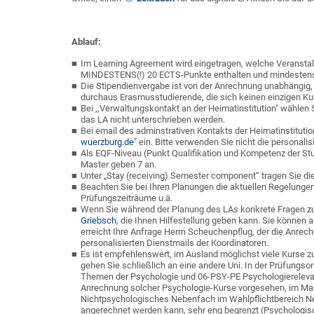
Ablauf:
Im Learning Agreement wird eingetragen, welche Veransta
MINDESTENS(!) 20 ECTS-Punkte enthalten und mindeste
Die Stipendienvergabe ist von der Anrechnung unabhängig, Si
durchaus Erasmusstudierende, die sich keinen einzigen Ku
Bei ,,Verwaltungskontakt an der Heimatinstitution" wählen
das LA nicht unterschrieben werden.
Bei email des adminstrativen Kontakts der Heimatinstituti
wuerzburg.de"
ein. Bitte verwenden Sie nicht die personali
Als EQF-Niveau (Punkt Qualifikation und Kompetenz der St
Master geben 7 an.
Unter „Stay (receiving) Semester component“ tragen Sie die
Beachten Sie bei Ihren Planungen die aktuellen Regelungen 
Prüfungszeiträume u.ä.
Wenn Sie während der Planung des LAs konkrete Fragen zu
Griebsch
, die Ihnen Hilfestellung geben kann. Sie können 
erreicht Ihre Anfrage Herrn Scheuchenpflug, der die Anrec
personalisierten Dienstmails der Koordinatoren.
Es ist empfehlenswert, im Ausland möglichst viele Kurse z
gehen Sie schließlich an eine andere Uni. In der Prüfung
Themen der Psychologie und 06-PSY-PE Psychologierelevan
Anrechnung solcher Psychologie-Kurse vorgesehen, im Mas
Nichtpsychologisches Nebenfach im Wahlpflichtbereich Neb
angerechnet werden kann, sehr eng begrenzt (Psychologis