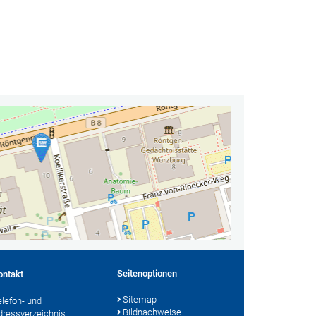
Seitenoptionen
ontakt
Sitemap
elefon- und
Bildnachweise
dressverzeichnis