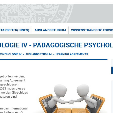
ITARBEITER(INNEN)
AUSLANDSSTUDIUM
WISSENSTRANSFER: FORSC
LOGIE IV - PÄDAGOGISCHE PSYCHO
PSYCHOLOGIE IV
AUSLANDSSTUDIUM
LEARNING AGREEMENTS
getroffen werden,
Learning Agreement
abgeschlossen
i 2023 muss dieses
t werden (Beschluss
natoren sind
n das International
en Seiten des IO.