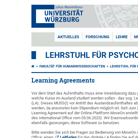
AKTUELLES
FORSCHUNG
LEHRE
M
LEHRSTUHL FÜR PSYCHO
FAKULTÄT FÜR HUMANWISSENSCHAFTEN
LEHRSTUHL FÜR 
Learning Agreements
Vor dem Start des Aufenthalts muss eine Vereinbarung dazu 
welche Kurse im Ausland studiert werden sollen - das sog. 
(LA). Dieses MUSS(!) vor Antritt des Auslandsaufenthaltes 
werden, da ansonsten kein Stipendium möglich ist. Seit Jun
Learning Agreement auf der Online-Plattform MoveOn erstell
des International Office vom 05.06.2023). Wir Erasmuskoordi
ebenfalls gezwungen, diese Software zu benutzen.
Bitte wenden Sie sich bei Fragen zur Bedienung von MoveOn a
Office; einen
Leitfaden
für das digitale LA finden Sie auf d