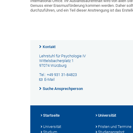
International Office. Ihr Auslandsaufenthalt wird von allen St
Genuss einer Erasmusförderung kommen werden. Daher sollten
durchzuführen, und ein Teil dieser Anstrengung ist das Erste
Kontakt
Lehrstuhl für Psychologie IV
Wittelsbacherplatz 1
97074 Würzburg
Tel.: +49 931 31-84823
E-Mail
Suche Ansprechperson
Startseite
Universität
Universität
Fristen und Termine
Studium
Studienangebot