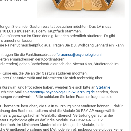
ltungen Sie an der Gastuniversität besuchen möchten. Das LA muss
ns 10 ECTS müssen aus dem Hauptfach stammen.
e müssen nur im Sinne der o.g. Kriterien ordentlich studieren. Es gibt
rs anrechnen lassen.
 Sie Rainer Scheuchenpflug aus. Tragen Sie z.B. Wolfgang Lenhard ein, kann
on tragen Sie die Funktionsadresse
"erasmus@psychologie.uni-
sierten emailadressen der Koordinatoren!
udierenden) geben Bachelorstudierende das Niveau 6 an, Studierende im
 Kurse ein, die Sie an der Gastuni studieren möchten.
Ihrer Gastuniversität und informieren Sie sich rechtzeitig über
 Kurswahl und Procedere haben, wenden Sie sich bitte an
Stefanie
auch eine Mail an
erasmus@psychologie.uni-wuerzburg.de
senden, dann
hnungen verantwortet. Bitte schicken Sie keine Erasmusfragen an die
u Themen zu besuchen, die Sie in Würzburg nicht studieren können – dafür
sordnung des Bachelorstudiums sind die Module 06-PSY-AP Ausgewählte
tes Ergänzungsfach im Wahlpflichtbereich Vertiefung genau für die
ter Psychologie gibt es dafür die Module 06-PSY-MA-NF-1 + 2
enfach. Im klinischen Master ist die Menge der Module, in die
che Grundlagenforschung und Methodenlehre); insbesondere gibt es keine