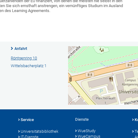
euerzahlenden der EU finanziert, von denen die meisten nie selbst in den
 Sie sich ernsthaft anstrengen, ein vernünftiges Studium im Ausland
llen des Learning Agreements.
Anfahrt
Röntgenring 10
Wittelsbacherplatz 1
Dienste
Service
K
WueStudy
Universitätsbibliothek
T
WueCampus
IT-Dienste
A