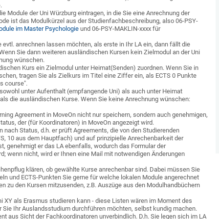
.
 Module der Uni Würzburg eintragen, in die Sie eine Anrechnung der
e ist das Modulkürzel aus der Studienfachbeschreibung, also 06-PSY-
dule im Master Psychologie
und 06-PSY-MAKLIN-xxxx für
evtl. anrechnen lassen möchten, als erste in Ihr LA ein, dann fällt die
Wenn Sie dann weiteren ausländischen Kursen kein Zielmodul an der Uni
chnung wünschen.
ischen Kurs ein Zielmodul unter Heimat(Senden) zuordnen. Wenn Sie in
en, tragen Sie als Zielkurs im Titel eine Ziffer ein, als ECTS 0 Punkte
s course".
e sowohl unter Aufenthalt (empfangende Uni) als auch unter Heimat
s als die ausländischen Kurse. Wenn Sie keine Anrechnung wünschen:
arning Agreement in MoveOn nicht nur speichern, sondern auch genehmigen,
Status, der (für Koordinatoren) in MoveOn angezeigt wird.
 nach Status, d.h. er prüft Agreements, die von den Studierenden
S, 10 aus dem Hauptfach) und auf prinzipielle Anrechenbarkeit der
t, genehmigt er das LA ebenfalls, wodurch das Formular der
d; wenn nicht, wird er Ihnen eine Mail mit notwendigen Änderungen
henpflug klären, ob gewählte Kurse anrechenbar sind. Dabei müssen Sie
eln und ECTS-Punkten Sie gerne für welche lokalen Module angerechnet
en zu den Kursen mitzusenden, z.B. Auszüge aus den Modulhandbüchern
 Uni XY als Erasmus studieren kann - diese Listen wären im Moment des
er Sie Ihr Auslandsstudium durchführen möchten, selbst kundig machen.
t aus Sicht der Fachkoordinatoren unverbindlich. D.h. Sie legen sich im LA