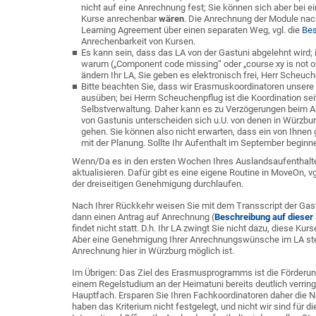
nicht auf eine Anrechnung fest; Sie können sich aber bei 
Kurse anrechenbar
wären
. Die Anrechnung der Module nac
Learning Agreement über einen separaten Weg, vgl. die
Bes
Anrechenbarkeit von Kursen.
Es kann sein, dass das LA von der Gastuni abgelehnt wird;
warum („Component code missing“ oder „course xy is not op
ändern Ihr LA, Sie geben es elektronisch frei, Herr Scheuc
Bitte beachten Sie, dass wir Erasmuskoordinatoren unsere
ausüben; bei Herrn Scheuchenpflug ist die Koordination se
Selbstverwaltung. Daher kann es zu Verzögerungen beim Ap
von Gastunis unterscheiden sich u.U. von denen in Würzburg
gehen. Sie können also nicht erwarten, dass ein von Ihnen 
mit der Planung. Sollte Ihr Aufenthalt im September beginne
Wenn/Da es in den ersten Wochen Ihres Auslandsaufenthalte
aktualisieren. Dafür gibt es eine eigene Routine in MoveOn, 
der dreiseitigen Genehmigung durchlaufen.
Nach Ihrer Rückkehr weisen Sie mit dem Transscript der Gast
dann einen Antrag auf Anrechnung (
Beschreibung auf dieser 
findet nicht statt. D.h. Ihr LA zwingt Sie nicht dazu, diese Ku
Aber eine Genehmigung Ihrer Anrechnungswünsche im LA stell
Anrechnung hier in Würzburg möglich ist.
Im Übrigen: Das Ziel des Erasmusprogramms ist die Förderu
einem Regelstudium an der Heimatuni bereits deutlich verring
Hauptfach. Ersparen Sie Ihren Fachkoordinatoren daher di
haben das Kriterium nicht festgelegt, und nicht wir sind für 