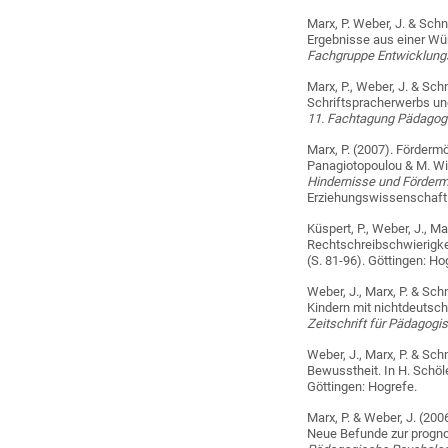
Marx, P. Weber, J. & Sch
Ergebnisse aus einer Wü
Fachgruppe Entwicklungs
Marx, P., Weber, J. & Sc
Schriftspracherwerbs un
11. Fachtagung Pädagogi
Marx, P. (2007). Förderm
Panagiotopoulou & M. Wi
Hindernisse und Förderm
Erziehungswissenschaft
Küspert, P., Weber, J., M
Rechtschreibschwierigkei
(S. 81-96). Göttingen: Ho
Weber, J., Marx, P. & Sc
Kindern mit nichtdeutsc
Zeitschrift für Pädagogi
Weber, J., Marx, P. & Sc
Bewusstheit. In H. Schöle
Göttingen: Hogrefe.
Marx, P. & Weber, J. (20
Neue Befunde zur prognos