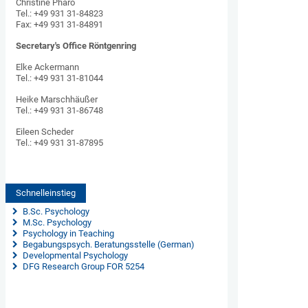
Christine Pharo
Tel.: +49 931 31-84823
Fax: +49 931 31-84891
Secretary's Office Röntgenring
Elke Ackermann
Tel.: +49 931 31-81044
Heike Marschhäußer
Tel.: +49 931 31-86748
Eileen Scheder
Tel.: +49 931 31-87895
Schnelleinstieg
 B.Sc. Psychology
 M.Sc. Psychology
 Psychology in Teaching
 Begabungspsych. Beratungsstelle (German)
 Developmental Psychology
DFG Research Group FOR 5254