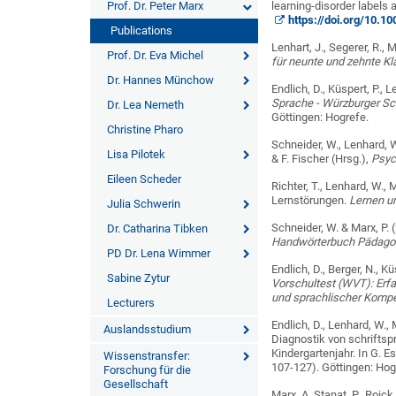
Prof. Dr. Peter Marx
learning-disorder labels
https://doi.org/10.
Publications
Lenhart, J., Segerer, R., 
Prof. Dr. Eva Michel
für neunte und zehnte K
Dr. Hannes Münchow
Endlich, D., Küspert, P., 
Sprache - Würzburger Sc
Dr. Lea Nemeth
Göttingen: Hogrefe.
Christine Pharo
Schneider, W., Lenhard, W
Lisa Pilotek
& F. Fischer (Hrsg.),
Psyc
Eileen Scheder
Richter, T., Lenhard, W.,
Lernstörungen.
Lernen u
Julia Schwerin
Schneider, W. & Marx, P. (
Dr. Catharina Tibken
Handwörterbuch Pädago
PD Dr. Lena Wimmer
Endlich, D., Berger, N., K
Sabine Zytur
Vorschultest (WVT): Erfa
und sprachlischer Kompe
Lecturers
Endlich, D., Lenhard, W.,
Auslandsstudium
Diagnostik von schriftsp
Kindergartenjahr. In G. E
Wissenstransfer:
107-127). Göttingen: Hog
Forschung für die
Gesellschaft
Marx. A, Stanat, P., Roic