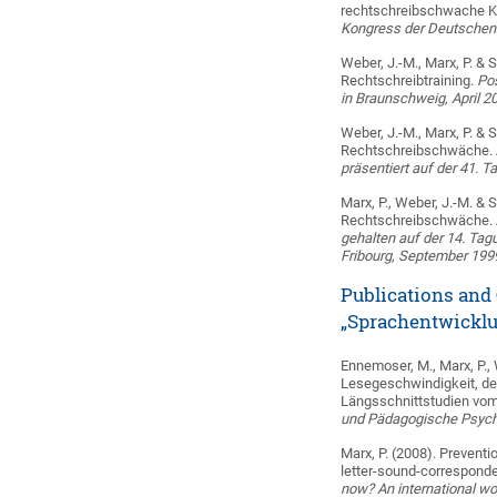
rechtschreibschwache Ki
Kongress der Deutschen 
Weber, J.-M., Marx, P. & 
Rechtschreibtraining.
Pos
in Braunschweig, April 2
Weber, J.-M., Marx, P. &
Rechtschreibschwäche. A
präsentiert auf der 41. 
Marx, P., Weber, J.-M. &
Rechtschreibschwäche. A
gehalten auf der 14. Ta
Fribourg, September 199
Publications and
„Sprachentwicklu
Ennemoser, M., Marx, P., 
Lesegeschwindigkeit, de
Längsschnittstudien vom 
und Pädagogische Psych
Marx, P. (2008). Preventi
letter-sound-corresponde
now? An international wo