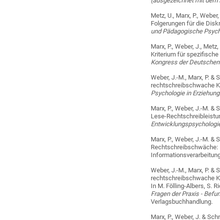
(ausgezeichnet mit dem 
Metz, U., Marx, P., Webe
Folgerungen für die Disk
und Pädagogische Psych
Marx, P., Weber, J., Metz,
Kriterium für spezifisc
Kongress der Deutschen 
Weber, J.-M., Marx, P. & 
rechtschreibschwache Ki
Psychologie in Erziehung
Marx, P., Weber, J.-M. 
Lese-Rechtschreibleistu
Entwicklungspsychologi
Marx, P., Weber, J.-M. &
Rechtschreibschwäche: Ei
Informationsverarbeitun
Weber, J.-M., Marx, P. & 
rechtschreibschwache Ki
In M. Fölling-Albers, S.
Fragen der Praxis - Befu
Verlagsbuchhandlung.
Marx, P., Weber, J. & Sch