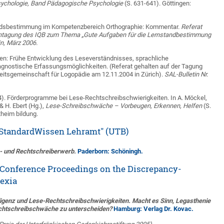
ychologie, Band Pädagogische Psychologie
(S. 631-641). Göttingen:
tandsbestimmung im Kompetenzbereich Orthographie: Kommentar.
Referat
entagung des IQB zum Thema „Gute Aufgaben für die Lernstandbestimmung
in, März 2006.
gen: Frühe Entwicklung des Leseverständnisses, sprachliche
gnostische Erfassungsmöglichkeiten. (Referat gehalten auf der Tagung
eitsgemeinschaft für Logopädie am 12.11.2004 in Zürich).
SAL-Bulletin Nr.
04). Förderprogramme bei Lese-Rechtschreibschwierigkeiten. In A. Möckel,
& H. Ebert (Hg.),
Lese-Schreibschwäche – Vorbeugen, Erkennen, Helfen
(S.
heim bildung.
"StandardWissen Lehramt" (UTB)
- und Rechtschreiberwerb.
Paderborn: Schöningh.
 Conference Proceedings on the Discrepancy-
lexia
lligenz und Lese-Rechtschreibschwierigkeiten. Macht es Sinn, Legasthenie
chtschreibschwäche zu unterscheiden?
Hamburg: Verlag Dr. Kovac.