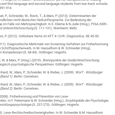
cent first-language and second-language students from low-track schools.
 891-914.
nat, P., Schneider, W., Roick, T., & Marx, P. (2013). Determinanten der
dlichen nicht deutscher Herkunftssprache. Zur Bedeutung der
 im Falle von Mehrsprachigkeit. In E. Klieme & N.Jude (Hrsg.), PISA 2009 -
nd Unterrichtsforschung
(S. 111-131). Weinheim: Beltz.
arx, P. (2012). Unlösbare Items im KFT 4-12+R.
Diagnostica
,
58
, 45-50.
(2011). Diagnostische Merkmale von Screening-Verfahren zur Früherkennung
 Schriftspracherwerb. In M. Hasselhorn & W. Schneider (Hrsg),
er Kompetenzen
(S. 68-84). Göttingen: Hogrefe.
d, W. & Marx, P. (Hrsg.) (2010).
Brennpunkte der Gedächtnisforschung:
gogisch-psychologische Perspektiven
. Göttingen: Hogrefe.
enhard, W., Marx, P., Schneider, W. & Weber, J. (2009).
WorT - Würzburger
 (Band 1)
. Berlin: Cornelsen.
enhard, W., Marx, P., Schneider, W. & Weber, J. (2009).
WorT - Würzburger
 (Band 2)
. Berlin: Cornelsen.
 (2008). Früherkennung und Prävention von Lese-
ten. In F. Petermann & W. Schneider (Hrsg.),
Enzyklopädie der Psychologie,
wicklungspsychologie
(S. 237-273). Göttingen: Hogrefe.
08). Lese-Rechtschreibschwierigkeiten. In W. Schneider & M. Hasselhorn