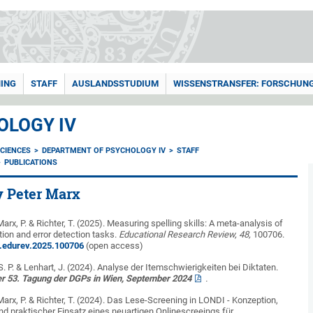
ING
STAFF
AUSLANDSSTUDIUM
WISSENSTRANSFER: FORSCHUNG
OLOGY IV
CIENCES
DEPARTMENT OF PSYCHOLOGY IV
STAFF
PUBLICATIONS
y Peter Marx
Marx, P. & Richter, T. (2025). Measuring spelling skills: A meta-analysis of
tion and error detection tasks.
Educational Research Review, 48,
100706.
/j.edurev.2025.100706
(open access)
 S. P. & Lenhart, J. (2024). Analyse der Itemschwierigkeiten bei Diktaten.
der 53. Tagung der DGPs in Wien, September 2024
.
 Marx, P. & Richter, T. (2024). Das Lese-Screening in LONDI - Konzeption,
d praktischer Einsatz eines neuartigen Onlinescreeings für