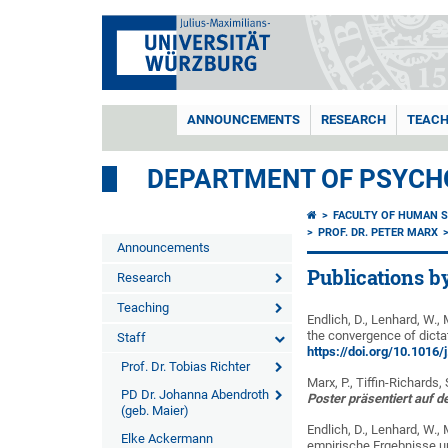
ANNOUNCEMENTS
RESEARCH
TEACH
DEPARTMENT OF PSYCH
FACULTY OF HUMAN S
PROF. DR. PETER MARX
Announcements
Publications b
Research
Teaching
Endlich, D., Lenhard, W., 
the convergence of dicta
Staff
https://doi.org/10.1016
Prof. Dr. Tobias Richter
Marx, P., Tiffin-Richards,
PD Dr. Johanna Abendroth
Poster präsentiert auf 
(geb. Maier)
Endlich, D., Lenhard, W.,
Elke Ackermann
empirische Ergebnisse un