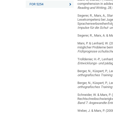
comprehension in adoles
FOR 5254
Reading and Writing, 28
,
Segerer, R., Marx, A., Sta
Lesekompetenz bei Jugen
Spracherwerbsreihenfolge
Impulse für die Schul- u
Segerer, R., Marx, A. & M
Marx, P. & Lenhard, W. 
möglicher Probleme beim
Frühprognose schulisch
Trolldenier, H.-P., Lenhar
Entwicklungs- und päda
Berger, N., Küspert, P., L
orthografisches Training
Berger, N., Küspert, P., L
orthografisches Training
Schneider, W. & Marx, P.
Rechtschreibschwierigkei
Band 7: Angewandte Ent
Weber, J. & Marx, P. (20