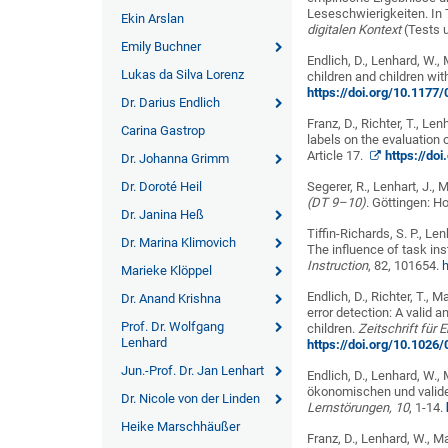
Leseschwierigkeiten. In 
Ekin Arslan
digitalen Kontext
(Tests u
Emily Buchner
Endlich, D., Lenhard, W., 
Lukas da Silva Lorenz
children and children wit
https://doi.org/10.117
Dr. Darius Endlich
Franz, D., Richter, T., Le
Carina Gastrop
labels on the evaluation 
Article 17.
https://do
Dr. Johanna Grimm
Dr. Doroté Heil
Segerer, R., Lenhart, J., 
(DT 9–10)
. Göttingen: H
Dr. Janina Heß
Tiffin-Richards, S. P., L
Dr. Marina Klimovich
The influence of task ins
Instruction
, 82, 101654.
h
Marieke Klöppel
Endlich, D., Richter, T., M
Dr. Anand Krishna
error detection: A valid 
Prof. Dr. Wolfgang
children.
Zeitschrift für
Lenhard
https://doi.org/10.102
Jun.-Prof. Dr. Jan Lenhart
Endlich, D., Lenhard, W., 
ökonomischen und valide
Dr. Nicole von der Linden
Lernstörungen, 10
, 1-14.
Heike Marschhäußer
Franz, D., Lenhard, W., M