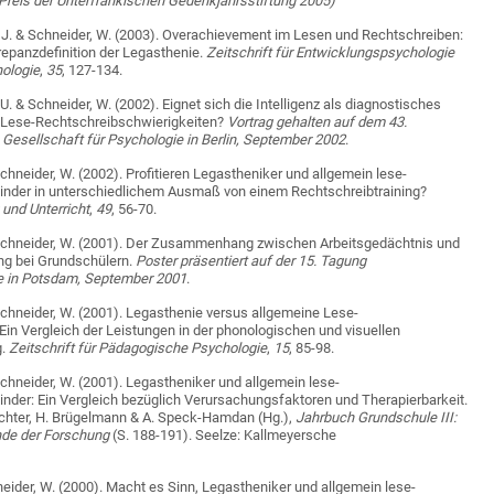
Preis der Unterfränkischen Gedenkjahrsstiftung 2005)
r, J. & Schneider, W. (2003). Overachievement im Lesen und Rechtschreiben:
repanzdefinition der Legasthenie.
Zeitschrift für Entwicklungspsychologie
ologie
,
35
, 127-134.
 U. & Schneider, W. (2002). Eignet sich die Intelligenz als diagnostisches
he Lese-Rechtschreibschwierigkeiten?
Vortrag gehalten auf dem 43.
Gesellschaft für Psychologie in Berlin, September 2002
.
Schneider, W. (2002). Profitieren Legastheniker und allgemein lese-
nder in unterschiedlichem Ausmaß von einem Rechtschreibtraining?
 und Unterricht
,
49
, 56-70.
& Schneider, W. (2001). Der Zusammenhang zwischen Arbeitsgedächtnis und
ng bei Grundschülern.
Poster präsentiert auf der 15. Tagung
e in Potsdam, September 2001
.
 Schneider, W. (2001). Legasthenie versus allgemeine Lese-
n Vergleich der Leistungen in der phonologischen und visuellen
g.
Zeitschrift für Pädagogische Psychologie
,
15
, 85-98.
Schneider, W. (2001). Legastheniker und allgemein lese-
nder: Ein Vergleich bezüglich Verursachungsfaktoren und Therapierbarkeit.
 Richter, H. Brügelmann & A. Speck-Hamdan (Hg.),
Jahrbuch Grundschule III:
nde der Forschung
(S. 188-191). Seelze: Kallmeyersche
neider, W. (2000). Macht es Sinn, Legastheniker und allgemein lese-