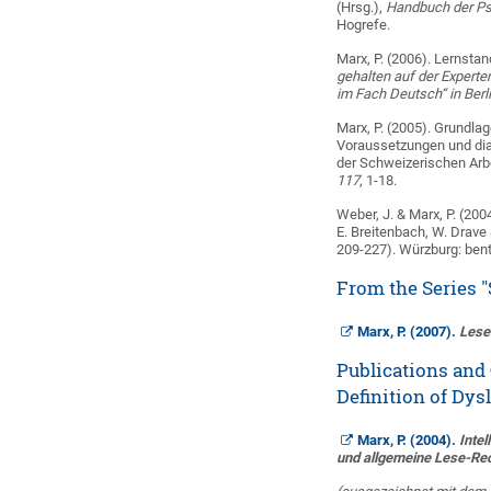
(Hrsg.),
Handbuch der Ps
Hogrefe.
Marx, P. (2006). Lerns
gehalten auf der Expert
im Fach Deutsch“ in Berl
Marx, P. (2005). Grundla
Voraussetzungen und dia
der Schweizerischen Arb
117
, 1-18.
Weber, J. & Marx, P. (20
E. Breitenbach, W. Drave 
209-227). Würzburg: bent
From the Series 
Marx, P. (2007).
Lese
Publications and
Definition of Dys
Marx, P. (2004).
Inte
und allgemeine Lese-Re