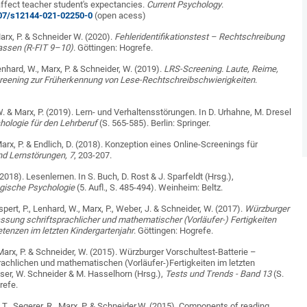
 affect teacher student's expectancies.
Current Psychology
.
1007/s12144-021-02250-0
(open acess)
Marx, P. & Schneider W. (2020).
Fehleridentifikationstest – Rechtschreibung
lassen (R-FIT 9–10)
. Göttingen: Hogrefe.
Lenhard, W., Marx, P. & Schneider, W. (2019).
LRS-Screening. Laute, Reime,
reening zur Früherkennung von Lese-Rechtschreibschwierigkeiten
.
. & Marx, P. (2019). Lern- und Verhaltensstörungen. In D. Urhahne, M. Dresel
hologie für den Lehrberuf
(S. 565-585). Berlin: Springer.
 Marx, P. & Endlich, D. (2018). Konzeption eines Online-Screenings für
nd Lernstörungen, 7
, 203-207.
2018). Lesenlernen. In S. Buch, D. Rost & J. Sparfeldt (Hrsg.),
gische Psychologie
(5. Aufl., S. 485-494). Weinheim: Beltz.
üspert, P., Lenhard, W., Marx, P., Weber, J. & Schneider, W. (2017).
Würzburger
ssung schriftsprachlicher und mathematischer (Vorläufer-) Fertigkeiten
tenzen im letzten Kindergartenjahr
. Göttingen: Hogrefe.
 Marx, P. & Schneider, W. (2015). Würzburger Vorschultest-Batterie –
rachlichen und mathematischen (Vorläufer-)Fertigkeiten im letzten
sser, W. Schneider & M. Hasselhorn (Hrsg.),
Tests und Trends - Band 13
(S.
refe.
k, T., Segerer, R., Marx, P. & Schneider,W. (2015). Components of reading