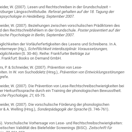
neider, W. (2007). Lesen und Rechtschreiben in der Grundschulzeit –
rzburger Längsschnittstudie.
Referat gehalten auf der 18. Tagung der
psychologie in Heidelberg, September 2007
.
hneider, W. (2007). Beziehungen zwischen vorschulischen Prädiktoren des
d den Rechtschreibfehlern in der Grundschule.
Poster präsentiert auf der
sche Psychologie in Berlin, September 2007
.
öglichkeiten der Vorläuferfertigkeiten des Lesens und Schreibens. In A.
ntermeyer (Hg.),
Schriftlichkeit interdisziplinär. Voraussetzungen,
öglichkeiten
(S. 30-46). Reihe: Frankfurter Beiträge zur
. Frankfurt: Books on Demand GmbH.
arx, P. & Schneider, W. (2007). Prävention von Lese-
ten. In W. von Suchodoletz (Hrsg.),
Prävention von Entwicklungsstörungen
grefe.
hneider, W. (2007). Die Prävention von Lese-Rechtschreibschwierigkeiten bei
her Herkunftssprache durch ein Training der phonologischen Bewusstheit.
sche Psychologie
,
21
, 65-75.
hneider, W. (2007). Die vorschulische Förderung der phonologischen
r & A. Welling (Hrsg.),
Sonderpädagogik der Sprache
(S. 746-761).
06). Vorschulische Vorhersage von Lese- und Rechtschreibschwierigkeiten:
tischen Validität des Bielefelder Screenings (BISC).
Zeitschrift für