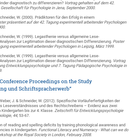
nder diagnostisch zu differenzieren?
Vortrag gehalten auf dem 42.
Gesellschaft für Psychologie in Jena, September 2000
.
Schneider, W. (2000). Prädiktoren für den Erfolg in einem
ter präsentiert auf der 42. Tagung experimentell arbeitender Psychologen
000
.
 Schneider, W. (1999). Legasthenie versus allgemeine Lese-
nalysen zur Legitimation dieser diagnostischen Differenzierung.
Poster
Tagung experimentell arbeitender Psychologen in Leipzig, März 1999
.
 Schneider, W. (1999). Legasthenie versus allgemeine Lese-
nalysen zur Legitimation dieser diagnostischen Differenzierung.
Vortrag
gung Entwicklungspsychologie und 7. Tagung Pädagogische Psychologie in
9
.
 Conference Proceedings on the Study
ng und Schriftspracherwerb“
Weber, J. & Schneider, W. (2012). Spezifische Vorläuferfertigkeiten der
s Leseverständnisses und des Rechtschreibens – Evidenz aus zwei
Kindergarten bis zur 4. Klasse.
Zeitschrift für Entwicklungspsychologie
ologie
,
44
, 53-67.
on of reading and spelling deficits by training phonological awareness and
ncies in kindergarten.
Functional Literacy and Numeracy - What can we do
rkshop at the Royal Society in London, February 2008
.