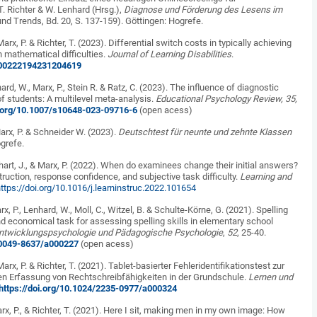
T. Richter & W. Lenhard (Hrsg.),
Diagnose und Förderung des Lesens im
nd Trends, Bd. 20, S. 137-159). Göttingen: Hogrefe.
Marx, P. & Richter, T. (2023). Differential switch costs in typically achieving
h mathematical difficulties.
Journal of Learning Disabilities
.
7/00222194231204619
nhard, W., Marx, P., Stein R. & Ratz, C. (2023). The influence of diagnostic
of students: A multilevel meta-analysis.
Educational Psychology Review, 35,
i.org/10.1007/s10648-023-09716-6
(open acess)
Marx, P. & Schneider W. (2023).
Deutschtest für neunte und zehnte Klassen
ogrefe.
enhart, J., & Marx, P. (2022). When do examinees change their initial answers?
truction, response confidence, and subjective task difficulty.
Learning and
ttps://doi.org/10.1016/j.learninstruc.2022.101654
arx, P., Lenhard, W., Moll, C., Witzel, B. & Schulte-Körne, G. (2021). Spelling
and economical task for assessing spelling skills in elementary school
 Entwicklungspsychologie und Pädagogische Psychologie
,
52
, 25-40.
6/0049-8637/a000227
(open acess)
Marx, P. & Richter, T. (2021). Tablet-basierter Fehleridentifikationstest zur
n Erfassung von Rechtschreibfähigkeiten in der Grundschule.
Lernen und
https://doi.org/10.1024/2235-0977/a000324
arx, P., & Richter, T. (2021). Here I sit, making men in my own image: How