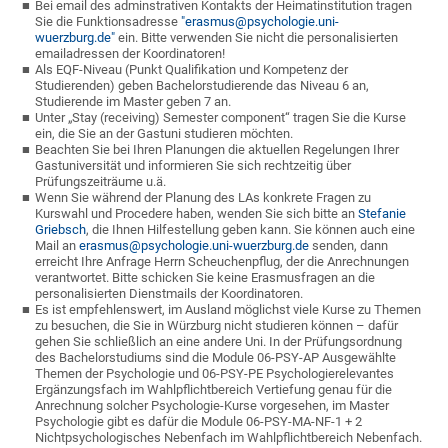
Bei email des adminstrativen Kontakts der Heimatinstitution tragen
Sie die Funktionsadresse
"erasmus@psychologie.uni-
wuerzburg.de"
ein. Bitte verwenden Sie nicht die personalisierten
emailadressen der Koordinatoren!
Als EQF-Niveau (Punkt Qualifikation und Kompetenz der
Studierenden) geben Bachelorstudierende das Niveau 6 an,
Studierende im Master geben 7 an.
Unter „Stay (receiving) Semester component“ tragen Sie die Kurse
ein, die Sie an der Gastuni studieren möchten.
Beachten Sie bei Ihren Planungen die aktuellen Regelungen Ihrer
Gastuniversität und informieren Sie sich rechtzeitig über
Prüfungszeiträume u.ä.
Wenn Sie während der Planung des LAs konkrete Fragen zu
Kurswahl und Procedere haben, wenden Sie sich bitte an
Stefanie
Griebsch
, die Ihnen Hilfestellung geben kann. Sie können auch eine
Mail an
erasmus@psychologie.uni-wuerzburg.de
senden, dann
erreicht Ihre Anfrage Herrn Scheuchenpflug, der die Anrechnungen
verantwortet. Bitte schicken Sie keine Erasmusfragen an die
personalisierten Dienstmails der Koordinatoren.
Es ist empfehlenswert, im Ausland möglichst viele Kurse zu Themen
zu besuchen, die Sie in Würzburg nicht studieren können – dafür
gehen Sie schließlich an eine andere Uni. In der Prüfungsordnung
des Bachelorstudiums sind die Module 06-PSY-AP Ausgewählte
Themen der Psychologie und 06-PSY-PE Psychologierelevantes
Ergänzungsfach im Wahlpflichtbereich Vertiefung genau für die
Anrechnung solcher Psychologie-Kurse vorgesehen, im Master
Psychologie gibt es dafür die Module 06-PSY-MA-NF-1 + 2
Nichtpsychologisches Nebenfach im Wahlpflichtbereich Nebenfach.