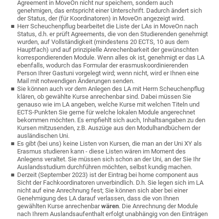
Agreement in MoveOn nicht nur speichern, sondern auch
genehmigen, das entspricht einer Unterschrift. Dadurch ändert sich
der Status, der (für Koordinatoren) in MoveOn angezeigt wird.
Herr Scheuchenpflug bearbeitet die Liste der LAs in MoveOn nach
Status, d.h. er prüft Agreements, die von den Studierenden genehmigt
wurden, auf Vollständigkeit (mindestens 20 ECTS, 10 aus dem
Hauptfach) und auf prinzipielle Anrechenbarkeit der gewünschten
korrespondierenden Module. Wenn alles ok ist, genehmigt er das LA
ebenfalls, wodurch das Formular der erasmuskoordinierenden
Person Ihrer Gastuni vorgelegt wird; wenn nicht, wird er Ihnen eine
Mail mit notwendigen Änderungen senden.
Sie können auch vor dem Anlegen des LA mit Herrn Scheuchenpflug
klären, ob gewählte Kurse anrechenbar sind. Dabei müssen Sie
genauso wie im LA angeben, welche Kurse mit welchen Titeln und
ECTS-Punkten Sie gerne für welche lokalen Module angerechnet
bekommen möchten. Es empfiehlt sich auch, Inhaltsangaben zu den
Kursen mitzusenden, z.B. Auszüge aus den Modulhandbüchern der
ausländischen Uni.
Es gibt (bei uns) keine Listen von Kursen, die man an der Uni XY als
Erasmus studieren kann - diese Listen wären im Moment des
Anlegens veraltet. Sie müssen sich schon an der Uni, an der Sie Ihr
Auslandsstudium durchführen möchten, selbst kundig machen.
Derzeit (September 2023) ist der Eintrag bei home component aus
Sicht der Fachkoordinatoren unverbindlich. D.h. Sie legen sich im LA
nicht auf eine Anrechnung fest; Sie können sich aber bei einer
Genehmigung des LA darauf verlassen, dass die von Ihnen
gewählten Kurse anrechenbar
wären
. Die Anrechnung der Module
nach Ihrem Auslandsaufenthalt erfolgt unabhängig von den Einträgen