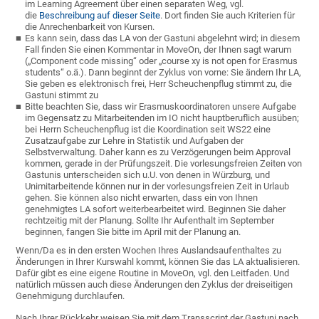
im Learning Agreement über einen separaten Weg, vgl.
die
Beschreibung auf dieser Seite
. Dort finden Sie auch Kriterien für
die Anrechenbarkeit von Kursen.
Es kann sein, dass das LA von der Gastuni abgelehnt wird; in diesem
Fall finden Sie einen Kommentar in MoveOn, der Ihnen sagt warum
(„Component code missing“ oder „course xy is not open for Erasmus
students“ o.ä.). Dann beginnt der Zyklus von vorne: Sie ändern Ihr LA,
Sie geben es elektronisch frei, Herr Scheuchenpflug stimmt zu, die
Gastuni stimmt zu
Bitte beachten Sie, dass wir Erasmuskoordinatoren unsere Aufgabe
im Gegensatz zu Mitarbeitenden im IO nicht hauptberuflich ausüben;
bei Herrn Scheuchenpflug ist die Koordination seit WS22 eine
Zusatzaufgabe zur Lehre in Statistik und Aufgaben der
Selbstverwaltung. Daher kann es zu Verzögerungen beim Approval
kommen, gerade in der Prüfungszeit. Die vorlesungsfreien Zeiten von
Gastunis unterscheiden sich u.U. von denen in Würzburg, und
Unimitarbeitende können nur in der vorlesungsfreien Zeit in Urlaub
gehen. Sie können also nicht erwarten, dass ein von Ihnen
genehmigtes LA sofort weiterbearbeitet wird. Beginnen Sie daher
rechtzeitig mit der Planung. Sollte Ihr Aufenthalt im September
beginnen, fangen Sie bitte im April mit der Planung an.
Wenn/Da es in den ersten Wochen Ihres Auslandsaufenthaltes zu
Änderungen in Ihrer Kurswahl kommt, können Sie das LA aktualisieren.
Dafür gibt es eine eigene Routine in MoveOn, vgl. den Leitfaden. Und
natürlich müssen auch diese Änderungen den Zyklus der dreiseitigen
Genehmigung durchlaufen.
Nach Ihrer Rückkehr weisen Sie mit dem Transscript der Gastuni nach,