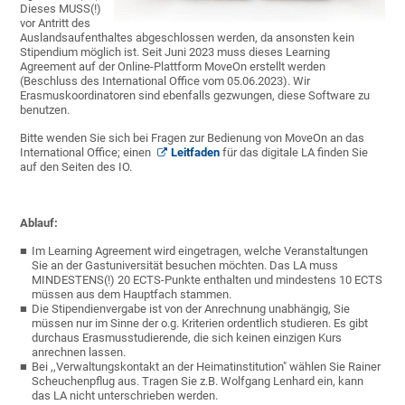
Dieses MUSS(!)
vor Antritt des
Auslandsaufenthaltes abgeschlossen werden, da ansonsten kein
Stipendium möglich ist. Seit Juni 2023 muss dieses Learning
Agreement auf der Online-Plattform MoveOn erstellt werden
(Beschluss des International Office vom 05.06.2023). Wir
Erasmuskoordinatoren sind ebenfalls gezwungen, diese Software zu
benutzen.
Bitte wenden Sie sich bei Fragen zur Bedienung von MoveOn an das
International Office; einen
Leitfaden
für das digitale LA finden Sie
auf den Seiten des IO.
Ablauf:
Im Learning Agreement wird eingetragen, welche Veranstaltungen
Sie an der Gastuniversität besuchen möchten. Das LA muss
MINDESTENS(!) 20 ECTS-Punkte enthalten und mindestens 10 ECTS
müssen aus dem Hauptfach stammen.
Die Stipendienvergabe ist von der Anrechnung unabhängig, Sie
müssen nur im Sinne der o.g. Kriterien ordentlich studieren. Es gibt
durchaus Erasmusstudierende, die sich keinen einzigen Kurs
anrechnen lassen.
Bei ,,Verwaltungskontakt an der Heimatinstitution" wählen Sie Rainer
Scheuchenpflug aus. Tragen Sie z.B. Wolfgang Lenhard ein, kann
das LA nicht unterschrieben werden.