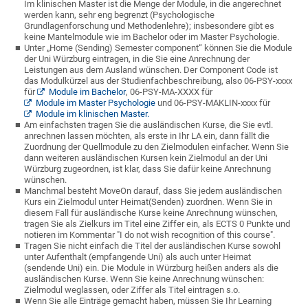
Im klinischen Master ist die Menge der Module, in die angerechnet
werden kann, sehr eng begrenzt (Psychologische
Grundlagenforschung und Methodenlehre); insbesondere gibt es
keine Mantelmodule wie im Bachelor oder im Master Psychologie.
Unter „Home (Sending) Semester component“ können Sie die Module
der Uni Würzburg eintragen, in die Sie eine Anrechnung der
Leistungen aus dem Ausland wünschen. Der Component Code ist
das Modulkürzel aus der Studienfachbeschreibung, also 06-PSY-xxxx
für
Module im Bachelor
, 06-PSY-MA-XXXX für
Module im Master Psychologie
und 06-PSY-MAKLIN-xxxx für
Module im klinischen Master.
Am einfachsten tragen Sie die ausländischen Kurse, die Sie evtl.
anrechnen lassen möchten, als erste in Ihr LA ein, dann fällt die
Zuordnung der Quellmodule zu den Zielmodulen einfacher. Wenn Sie
dann weiteren ausländischen Kursen kein Zielmodul an der Uni
Würzburg zugeordnen, ist klar, dass Sie dafür keine Anrechnung
wünschen.
Manchmal besteht MoveOn darauf, dass Sie jedem ausländischen
Kurs ein Zielmodul unter Heimat(Senden) zuordnen. Wenn Sie in
diesem Fall für ausländische Kurse keine Anrechnung wünschen,
tragen Sie als Zielkurs im Titel eine Ziffer ein, als ECTS 0 Punkte und
notieren im Kommentar "I do not wish recognition of this course".
Tragen Sie nicht einfach die Titel der ausländischen Kurse sowohl
unter Aufenthalt (empfangende Uni) als auch unter Heimat
(sendende Uni) ein. Die Module in Würzburg heißen anders als die
ausländischen Kurse. Wenn Sie keine Anrechnung wünschen:
Zielmodul weglassen, oder Ziffer als Titel eintragen s.o.
Wenn Sie alle Einträge gemacht haben, müssen Sie Ihr Learning