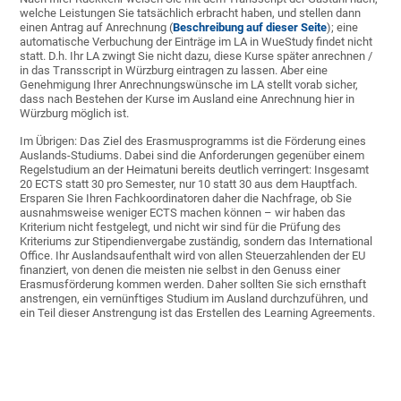
welche Leistungen Sie tatsächlich erbracht haben, und stellen dann
einen Antrag auf Anrechnung (
Beschreibung auf dieser Seite
); eine
automatische Verbuchung der Einträge im LA in WueStudy findet nicht
statt. D.h. Ihr LA zwingt Sie nicht dazu, diese Kurse später anrechnen /
in das Transscript in Würzburg eintragen zu lassen. Aber eine
Genehmigung Ihrer Anrechnungswünsche im LA stellt vorab sicher,
dass nach Bestehen der Kurse im Ausland eine Anrechnung hier in
Würzburg möglich ist.
Im Übrigen: Das Ziel des Erasmusprogramms ist die Förderung eines
Auslands-Studiums. Dabei sind die Anforderungen gegenüber einem
Regelstudium an der Heimatuni bereits deutlich verringert: Insgesamt
20 ECTS statt 30 pro Semester, nur 10 statt 30 aus dem Hauptfach.
Ersparen Sie Ihren Fachkoordinatoren daher die Nachfrage, ob Sie
ausnahmsweise weniger ECTS machen können – wir haben das
Kriterium nicht festgelegt, und nicht wir sind für die Prüfung des
Kriteriums zur Stipendienvergabe zuständig, sondern das International
Office. Ihr Auslandsaufenthalt wird von allen Steuerzahlenden der EU
finanziert, von denen die meisten nie selbst in den Genuss einer
Erasmusförderung kommen werden. Daher sollten Sie sich ernsthaft
anstrengen, ein vernünftiges Studium im Ausland durchzuführen, und
ein Teil dieser Anstrengung ist das Erstellen des Learning Agreements.