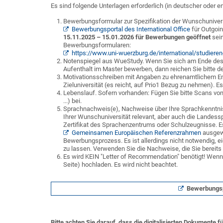
Es sind folgende Unterlagen erforderlich (in deutscher oder e
Bewerbungsformular zur Spezifikation der Wunschunivers
Bewerbungsportal des International Office
für Outgoi
15.11.2025 – 15.01.2026
für Bewerbungen geöffnet
sein
Bewerbungsformularen:
https://www.uni-wuerzburg.de/international/studie
Notenspiegel aus WueStudy. Wenn Sie sich am Ende des
Aufenthalt im Master bewerben, dann reichen Sie bitte 
Motivationsschreiben mit Angaben zu ehrenamtlichem E
Zieluniversität (es reicht, auf Prio1 Bezug zu nehmen). E
Lebenslauf. Sofern vorhanden: Fügen Sie bitte Scans von
...) bei.
Sprachnachweis(e), Nachweise über Ihre Sprachkenntniss
Ihrer Wunschuniversität relevant, aber auch die Landess
Zertifikat des Sprachenzentrums oder Schulzeugnisse. E
Gemeinsamen Europäischen Referenzrahmen
ausgewi
Bewerbungsprozess. Es ist allerdings nicht notwendig, e
zu lassen. Verwenden Sie die Nachweise, die Sie bereits
Es wird KEIN "Letter of Recommendation" benötigt! Wenn 
Seite) hochladen. Es wird nicht beachtet.
Bewerbungspo
Bitte achten Sie darauf, dass die digitalisierten Dokumente