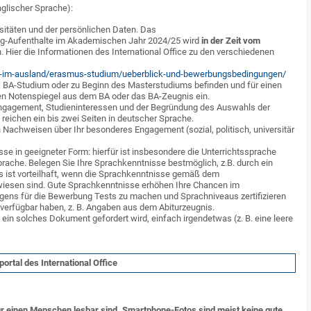
nglischer Sprache):
itäten und der persönlichen Daten. Das
ng-Aufenthalte im Akademischen Jahr 2024/25 wird
in der Zeit vom
. Hier die Informationen des International Office zu den verschiedenen
ren-im-ausland/erasmus-studium/ueberblick-und-bewerbungsbedingungen/
 BA-Studium oder zu Beginn des Masterstudiums befinden und für einen
den Notenspiegel aus dem BA oder das BA-Zeugnis ein.
ngagement, Studieninteressen und der Begründung des Auswahls der
s reichen ein bis zwei Seiten in deutscher Sprache.
 Nachweisen über Ihr besonderes Engagement (sozial, politisch, universitär
e in geeigneter Form: hierfür ist insbesondere die Unterrichtssprache
prache. Belegen Sie Ihre Sprachkenntnisse bestmöglich, z.B. durch ein
s ist vorteilhaft, wenn die Sprachkenntnisse gemäß dem
esen sind. Gute Sprachkenntnisse erhöhen Ihre Chancen im
igens für die Bewerbung Tests zu machen und Sprachniveaus zertifizieren
 verfügbar haben, z. B. Angaben aus dem Abiturzeugnis.
ein solches Dokument gefordert wird, einfach irgendetwas (z. B. eine leere
rtal des International Office
 für einen Menschen lesbar sind. Smartphone-Fotos sind meist keine gute