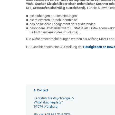
Wahl. Suchen Sie sich lieber einen ordentlichen Scanner oder
DPI, Graustufen sind völlig ausreichend).
Für die Auswahlents
die bisherigen Studienleistungen
die relevanten Sprachkenntnisse
das besondere Engagement der Studierenden
besondere Umstände wie z. B. Status als Erstakademiker:in
Selbstfinanzierung des Studiums) ...
Die Aufnahmeentscheidungen werden bis Anfang März Februar
P.S.: Und hier noch eine Aufstellung der
Häufigkeiten an Bewe
Contact
Lehrstuhl für Psychologie IV
Wittelsbacherplatz 1
97074 Würzburg
Phone: +49 931 31-84823