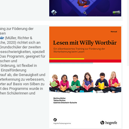
ning zur Föderung der
esen
bär
(Müller, Richter &
he, 2020) richtet sich an
Grundschüler der zweiten
eseschwierigkeiten, speziell
 Das Programm, geeignet für
lischen und
derung, ist flexibel in
r Einzelförderung
arauf ab, die Genauigkeit und
rterkennung zu verbessern,
rter auf Basis von Silben zu
tät des Programms wurde in
hen Schülerinnen und