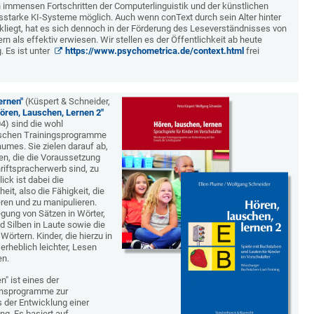
 immensen Fortschritten der Computerlinguistik und der künstlichen
ngsstarke KI-Systeme möglich. Auch wenn conText durch sein Alter hinter
kliegt, hat es sich dennoch in der Förderung des Leseverständnisses von
n als effektiv erwiesen. Wir stellen es der Öffentlichkeit ab heute
. Es ist unter
https://www.psychometrica.de/context.html
frei
ernen"
(Küspert & Schneider,
ören, Lauschen, Lernen 2"
4) sind die wohl
ischen Trainingsprogramme
umes. Sie zielen darauf ab,
en, die die Voraussetzung
riftspracherwerb sind, zu
ick ist dabei die
it, also die Fähigkeit, die
ren und zu manipulieren.
egung von Sätzen in Wörter,
d Silben in Laute sowie die
örtern. Kinder, die hierzu in
erheblich leichter, Lesen
en.
" ist eines der
onsprogramme zur
 der Entwicklung einer
g. Es basiert auf