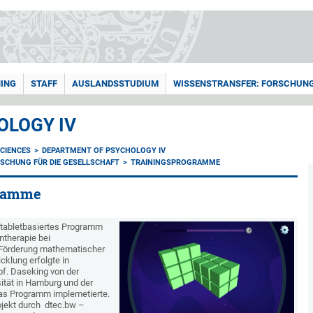
ING
STAFF
AUSLANDSSTUDIUM
WISSENSTRANSFER: FORSCHUNG
OLOGY IV
CIENCES
DEPARTMENT OF PSYCHOLOGY IV
SCHUNG FÜR DIE GESELLSCHAFT
TRAININGSPROGRAMME
gramme
n tabletbasiertes Programm
ntherapie bei
 Förderung mathematischer
klung erfolgte in
f. Daseking von der
ität in Hamburg und der
as Programm implemetierte.
ojekt durch dtec.bw –