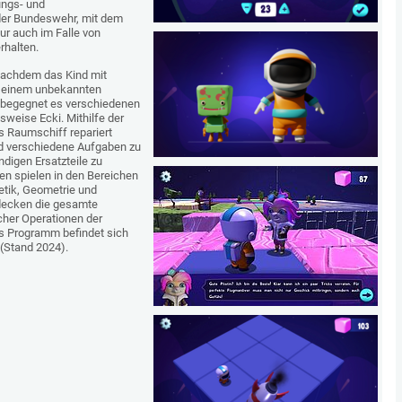
ungs- und
der Bundeswehr, mit dem
tur auch im Falle von
halten.
achdem das Kind mit
 einem unbekannten
, begegnet es verschiedenen
sweise Ecki. Mithilfe der
s Raumschiff repariert
nd verschiedene Aufgaben zu
ndigen Ersatzteile zu
en spielen in den Bereichen
etik, Geometrie und
decken die gesamte
her Operationen der
s Programm befindet sich
n (Stand 2024).