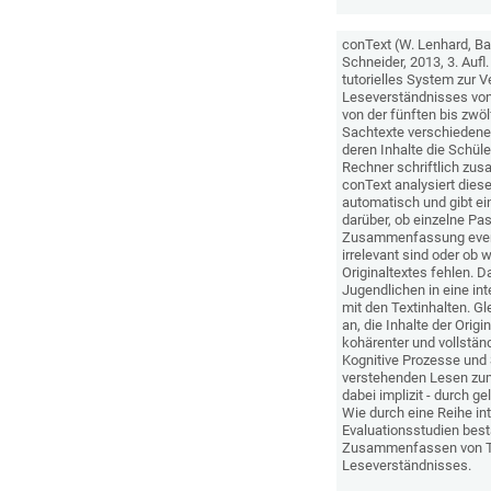
conText (W. Lenhard, Ba
Schneider, 2013, 3. Aufl.
tutorielles System zur 
Leseverständnisses von
von der fünften bis zwöl
Sachtexte verschiedene
deren Inhalte die Schül
Rechner schriftlich zu
conText analysiert di
automatisch und gibt ei
darüber, ob einzelne Pa
Zusammenfassung event
irrelevant sind oder ob 
Originaltextes fehlen. 
Jugendlichen in eine in
mit den Textinhalten. Gle
an, die Inhalte der Orig
kohärenter und vollständ
Kognitive Prozesse und 
verstehenden Lesen zu
dabei implizit - durch g
Wie durch eine Reihe int
Evaluationsstudien bestä
Zusammenfassen von Te
Leseverständnisses.