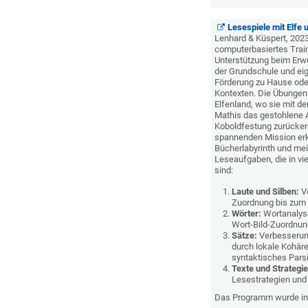
Lesespiele mit Elfe 
Lenhard & Küspert, 2023,
computerbasiertes Train
Unterstützung beim Erwe
der Grundschule und eig
Förderung zu Hause ode
Kontexten. Die Übungen 
Elfenland, wo sie mit de
Mathis das gestohlene 
Koboldfestung zurücker
spannenden Mission erk
Bücherlabyrinth und meis
Leseaufgaben, die in vie
sind:
Laute und Silben:
Vo
Zuordnung bis zum
Wörter:
Wortanalyse
Wort-Bild-Zuordnun
Sätze:
Verbesserun
durch lokale Kohär
syntaktisches Pars
Texte und Strategie
Lesestrategien und 
Das Programm wurde in 