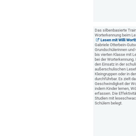
Das silbenbasierte Trai
Worterkennung beim L
Lesen mit Willi Wort
Gabriele Otterbein-Gutsc
Grundschülerinnen und 
bis vierten Klasse mit L
bei der Worterkennung.
den Einsatz in der schu
außerschulischen Leseför
Kleingruppen oder in de
durchführbar. Es zielt d
Geschwindigkeit der Wo
indem Kinder lernen, Wö
erfassen. Die Effektivi
Studien mit leseschwac
Schülern belegt.