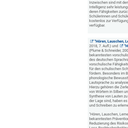
Inzwischen sind mit den
Intelligenz sehr leistu
deren Fähigkeiten zurüc
Schülerinnen und Schüler
kostenlos zur Verfügung
verfügbar.
"Hören, Lauschen, L
2018, 7. Aufl.) und
"H
(Plume & Schneider, 200
bekanntesten vorschul
des deutschen Sprachra
vorschulische Fähigkeit
für den schulischen Sch
fördern. Besonders im Bl
phonologische Bewussthe
Lautsprache zu analysie
Hierzu gehören die Zerl
von Wörtern in Silben un
Synthese von Lauten zu W
der Lage sind, haben es 
und Schreiben zu erlern
"Hören, Lauschen, Lernen
bekanntesten Präventi
Reduzierung des Risikos
Lese-Rechtschreibstörun