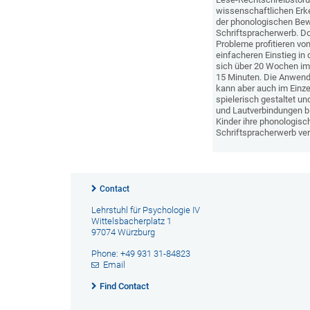
wissenschaftlichen Erk
der phonologischen Bew
Schriftspracherwerb. Do
Probleme profitieren von
einfacheren Einstieg in
sich über 20 Wochen im l
15 Minuten. Die Anwend
kann aber auch im Einze
spielerisch gestaltet u
und Lautverbindungen b
Kinder ihre phonologisc
Schriftspracherwerb ve
Contact
Lehrstuhl für Psychologie IV
Wittelsbacherplatz 1
97074 Würzburg
Phone: +49 931 31-84823
Email
Find Contact