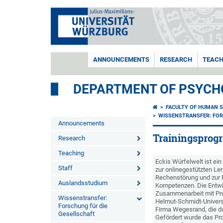
ANNOUNCEMENTS
RESEARCH
TEACH
DEPARTMENT OF PSYCH
FACULTY OF HUMAN S
WISSENSTRANSFER: FOR
Announcements
Trainingspro
Research
Teaching
Eckis Würfelwelt ist ei
Staff
zur onlinegestützten Ler
Rechenstörung und zur
Auslandsstudium
Kompetenzen. Die Entwic
Zusammenarbeit mit Pro
Wissenstransfer:
Helmut-Schmidt-Univers
Forschung für die
Firma Wegesrand, die d
Gesellschaft
Gefördert wurde das Pr