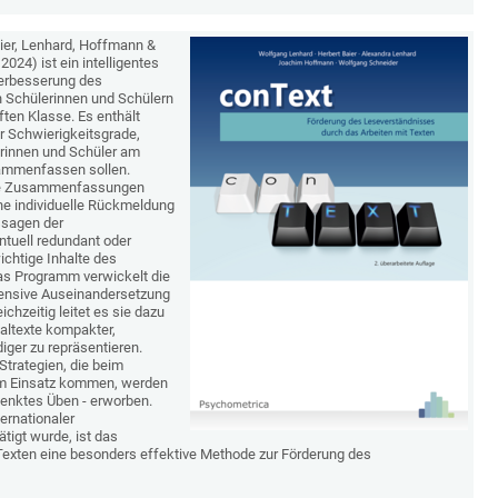
ier, Lenhard, Hoffmann &
 2024) ist ein intelligentes
Verbesserung des
 Schülerinnen und Schülern
ften Klasse. Es enthält
r Schwierigkeitsgrade,
erinnen und Schüler am
sammenfassen sollen.
ese Zusammenfassungen
ne individuelle Rückmeldung
ssagen der
uell redundant oder
wichtige Inhalte des
Das Programm verwickelt die
tensive Auseinandersetzung
ichzeitig leitet es sie dazu
inaltexte kompakter,
iger zu repräsentieren.
Strategien, die beim
m Einsatz kommen, werden
elenktes Üben - erworben.
ernationaler
tigt wurde, ist das
xten eine besonders effektive Methode zur Förderung des