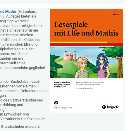
und Mathis
(A. Lenhard,
 3. Auflage) bietet als
ing eine wertvolle
rb von Lesefertigkeiten in
net sich ebenso für die
r in therapeutischen
entführen die Kinder ins
n Elfenkindern Elfe und
Alphabetikon aus der
obern. Auf dieser
unden sie ein
tern vielfältige
r Inhaltsbereiche gegliedert
n der Buchstaben-Laut-
 Erkennen von Reimen.
, schnelles Dekodieren und
gen.
g des Satzverständnisses
enzbildung und
ing.
n:
Entwickeln von
Verständnis für Textinhalte.
Grundschulen evaluiert.