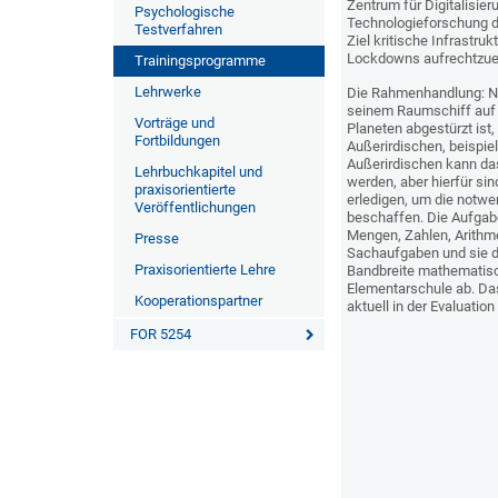
Zentrum für Digitalisier
Psychologische
Technologieforschung 
Testverfahren
Ziel kritische Infrastruk
Lockdowns aufrechtzuer
Trainingsprogramme
Lehrwerke
Die Rahmenhandlung: N
seinem Raumschiff auf
Vorträge und
Planeten abgestürzt ist
Fortbildungen
Außerirdischen, beispiel
Außerirdischen kann da
Lehrbuchkapitel und
werden, aber hierfür si
praxisorientierte
erledigen, um die notwe
Veröffentlichungen
beschaffen. Die Aufgab
Mengen, Zahlen, Arithm
Presse
Sachaufgaben und sie 
Praxisorientierte Lehre
Bandbreite mathematisc
Elementarschule ab. Da
Kooperationspartner
aktuell in der Evaluatio
FOR 5254